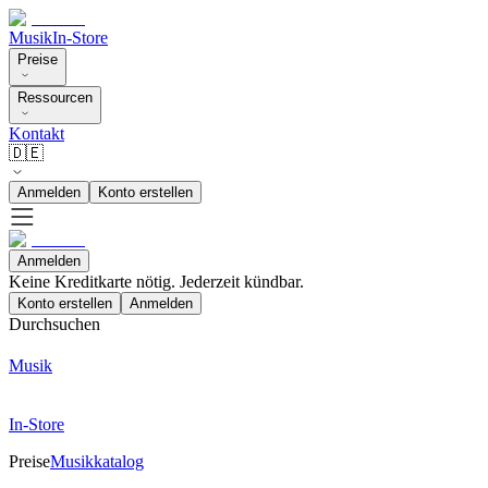
Musik
In-Store
Preise
Ressourcen
Kontakt
🇩🇪
Anmelden
Konto erstellen
Anmelden
Keine Kreditkarte nötig. Jederzeit kündbar.
Konto erstellen
Anmelden
Durchsuchen
Musik
In-Store
Preise
Musikkatalog