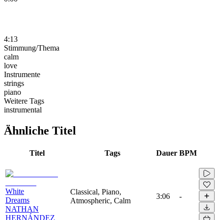
4:13
Stimmung/Thema
calm
love
Instrumente
strings
piano
Weitere Tags
instrumental
Ähnliche Titel
Titel
Tags
Dauer
BPM
White
Classical, Piano,
3:06
-
Dreams
Atmospheric, Calm
NATHAN
HERNÁNDEZ