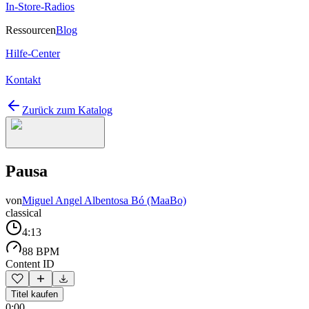
In-Store-Radios
Ressourcen
Blog
Hilfe-Center
Kontakt
Zurück zum Katalog
Pausa
von
Miguel Angel Albentosa Bó (MaaBo)
classical
4:13
88 BPM
Content ID
Titel kaufen
0:00