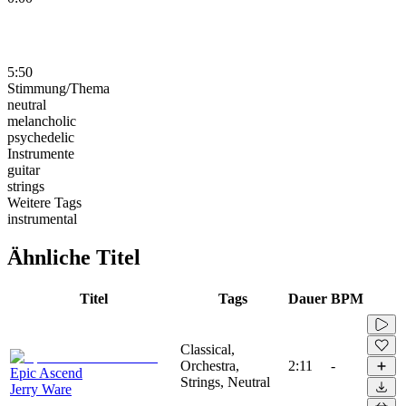
5:50
Stimmung/Thema
neutral
melancholic
psychedelic
Instrumente
guitar
strings
Weitere Tags
instrumental
Ähnliche Titel
Titel
Tags
Dauer
BPM
Classical,
Orchestra,
2:11
-
Epic Ascend
Strings, Neutral
Jerry Ware