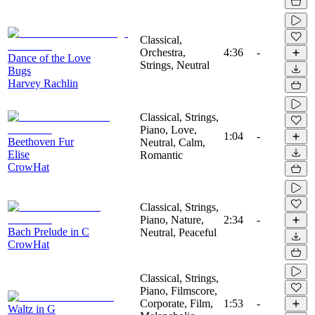
Classical,
Orchestra,
4:36
-
Dance of the Love
Strings, Neutral
Bugs
Harvey Rachlin
Classical, Strings,
Piano, Love,
1:04
-
Beethoven Fur
Neutral, Calm,
Elise
Romantic
CrowHat
Classical, Strings,
Piano, Nature,
2:34
-
Bach Prelude in C
Neutral, Peaceful
CrowHat
Classical, Strings,
Piano, Filmscore,
Corporate, Film,
1:53
-
Waltz in G