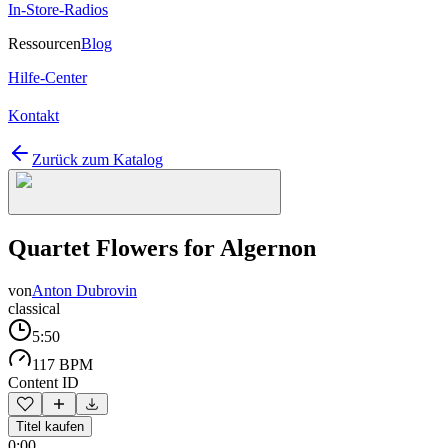
In-Store-Radios
Ressourcen
Blog
Hilfe-Center
Kontakt
Zurück zum Katalog
Quartet Flowers for Algernon
von
Anton Dubrovin
classical
5:50
117 BPM
Content ID
Titel kaufen
0:00