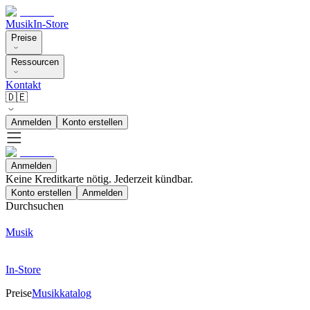
Musik
In-Store
Preise
Ressourcen
Kontakt
🇩🇪
Anmelden
Konto erstellen
Anmelden
Keine Kreditkarte nötig. Jederzeit kündbar.
Konto erstellen
Anmelden
Durchsuchen
Musik
In-Store
Preise
Musikkatalog