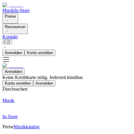
Musik
In-Store
Preise
Ressourcen
Kontakt
🇩🇪
Anmelden
Konto erstellen
Anmelden
Keine Kreditkarte nötig. Jederzeit kündbar.
Konto erstellen
Anmelden
Durchsuchen
Musik
In-Store
Preise
Musikkatalog