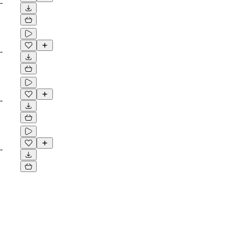
-
-
-
-