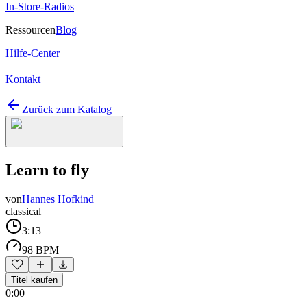
In-Store-Radios
Ressourcen
Blog
Hilfe-Center
Kontakt
Zurück zum Katalog
Learn to fly
von
Hannes Hofkind
classical
3:13
98 BPM
Titel kaufen
0:00