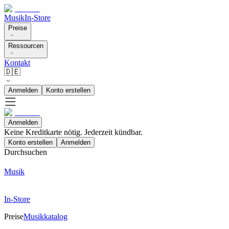
Musik
In-Store
Preise
Ressourcen
Kontakt
🇩🇪
Anmelden
Konto erstellen
Anmelden
Keine Kreditkarte nötig. Jederzeit kündbar.
Konto erstellen
Anmelden
Durchsuchen
Musik
In-Store
Preise
Musikkatalog