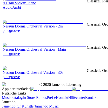
Classical, Pi
A Chill Violette Piano
AudioAmbi
Classical, Orc
Nessun Dorma Orchestral Version - 2m
pinegroove
Classical, Orc
Nessun Dorma Orchestral Version - Main
pinegroove
Classical, Orc
Nessun Dorma Orchestral Version - 30s
pinegroove
©
2026
Jamendo Licensing
App herunterladen
Nützliche Links
Musikkatalog
In-Store-Radios
Preise
Kontakt
Hilfecenter
Kontakt
Jamendo
Jamendo für Künstler
Jamendo Music