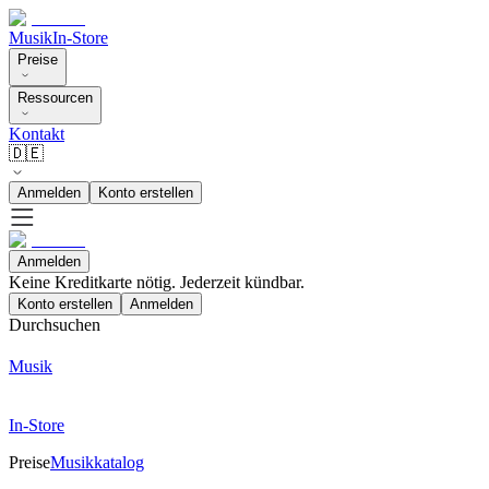
Musik
In-Store
Preise
Ressourcen
Kontakt
🇩🇪
Anmelden
Konto erstellen
Anmelden
Keine Kreditkarte nötig. Jederzeit kündbar.
Konto erstellen
Anmelden
Durchsuchen
Musik
In-Store
Preise
Musikkatalog