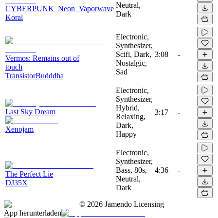
Neutral,
CYBERPUNK_Neon_Vaporwave
Dark
Koral
Electronic,
Synthesizer,
Scifi, Dark,
3:08
-
Vermos: Remains out of
Nostalgic,
touch
Sad
TransistorBudddha
Electronic,
Synthesizer,
Hybrid,
Last Sky Dream
3:17
-
Relaxing,
Dark,
Xenojam
Happy
Electronic,
Synthesizer,
Bass, 80s,
4:36
-
The Perfect Lie
Neutral,
DJ35X
Dark
©
2026
Jamendo Licensing
App herunterladen