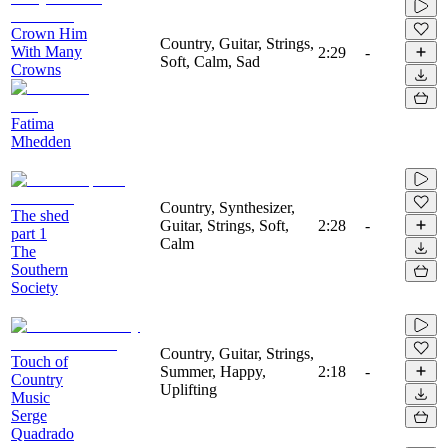
Crown Him
Country, Guitar, Strings,
With Many
2:29
-
Soft, Calm, Sad
Crowns
Fatima
Mhedden
Country, Synthesizer,
The shed
Guitar, Strings, Soft,
2:28
-
part 1
Calm
The
Southern
Society
Country, Guitar, Strings,
Touch of
Summer, Happy,
2:18
-
Country
Uplifting
Music
Serge
Quadrado