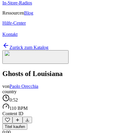
In-Store-Radios
Ressourcen
Blog
Hilfe-Center
Kontakt
Zurück zum Katalog
Ghosts of Louisiana
von
Paolo Orecchia
country
0:52
110 BPM
Content ID
Titel kaufen
0:00