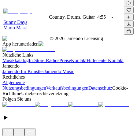
Country, Drums, Guitar
4:55
-
Sunny Days
Mario Massi
©
2026
Jamendo Licensing
App herunterladen
Nützliche Links
Musikkatalog
In-Store-Radios
Preise
Kontakt
Hilfecenter
Kontakt
Jamendo
Jamendo für Künstler
Jamendo Music
Rechtliches
Allgemeine
Nutzungsbedingungen
Verkaufsbedingungen
Datenschutz
Cookie-
Richtlinie
Urheberrechtsverletzung
Folgen Sie uns