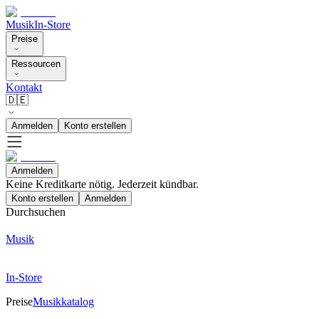
Musik
In-Store
Preise
Ressourcen
Kontakt
🇩🇪
Anmelden
Konto erstellen
Anmelden
Keine Kreditkarte nötig. Jederzeit kündbar.
Konto erstellen
Anmelden
Durchsuchen
Musik
In-Store
Preise
Musikkatalog