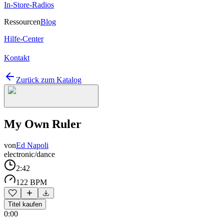
In-Store-Radios
Ressourcen
Blog
Hilfe-Center
Kontakt
Zurück zum Katalog
My Own Ruler
von
Ed Napoli
electronic/dance
2:42
122 BPM
Titel kaufen
0:00