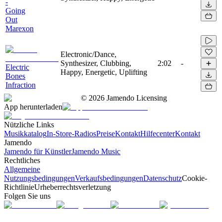
-
Going
Out
Marexon
Electronic/Dance,
Synthesizer, Clubbing,
2:02
-
Electric
Happy, Energetic, Uplifting
Bones
Infraction
©
2026
Jamendo Licensing
App herunterladen
Nützliche Links
Musikkatalog
In-Store-Radios
Preise
Kontakt
Hilfecenter
Kontakt
Jamendo
Jamendo für Künstler
Jamendo Music
Rechtliches
Allgemeine
Nutzungsbedingungen
Verkaufsbedingungen
Datenschutz
Cookie-
Richtlinie
Urheberrechtsverletzung
Folgen Sie uns