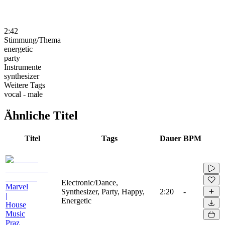
2:42
Stimmung/Thema
energetic
party
Instrumente
synthesizer
Weitere Tags
vocal - male
Ähnliche Titel
Titel
Tags
Dauer
BPM
Electronic/Dance,
Marvel
Synthesizer, Party, Happy,
2:20
-
|
Energetic
House
Music
Praz