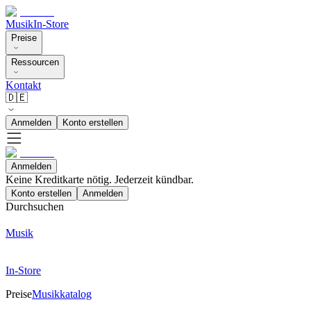
Musik
In-Store
Preise
Ressourcen
Kontakt
🇩🇪
Anmelden
Konto erstellen
Anmelden
Keine Kreditkarte nötig. Jederzeit kündbar.
Konto erstellen
Anmelden
Durchsuchen
Musik
In-Store
Preise
Musikkatalog