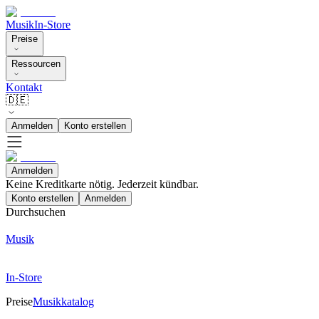
Musik
In-Store
Preise
Ressourcen
Kontakt
🇩🇪
Anmelden
Konto erstellen
Anmelden
Keine Kreditkarte nötig. Jederzeit kündbar.
Konto erstellen
Anmelden
Durchsuchen
Musik
In-Store
Preise
Musikkatalog