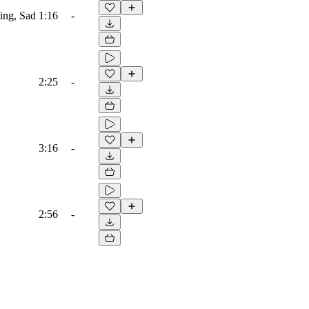
ing, Sad
1:16
-
2:25
-
3:16
-
2:56
-