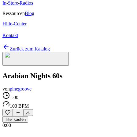
In-Store-Radios
Ressourcen
Blog
Hilfe-Center
Kontakt
Zurück zum Katalog
Arabian Nights 60s
von
pinegroove
1:00
103 BPM
Titel kaufen
0:00