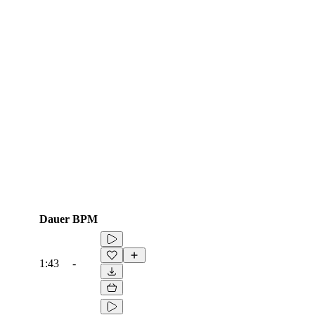
Dauer
BPM
1:43
-