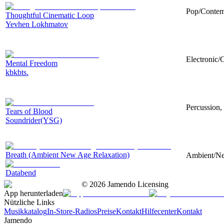
Pop/Contemp
Thoughtful Cinematic Loop
Yevhen Lokhmatov
Electronic/
Mental Freedom
kbkbts.
Percussion,
Tears of Blood
Soundrider(YSG)
Breath (Ambient New Age Relaxation)
Ambient/New
Databend
©
2026
Jamendo Licensing
App herunterladen
Nützliche Links
Musikkatalog
In-Store-Radios
Preise
Kontakt
Hilfecenter
Kontakt
Jamendo