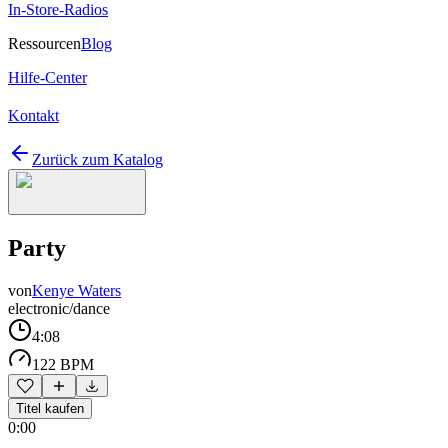
In-Store-Radios
Ressourcen
Blog
Hilfe-Center
Kontakt
Zurück zum Katalog
Party
von
Kenye Waters
electronic/dance
4:08
122 BPM
Titel kaufen
0:00