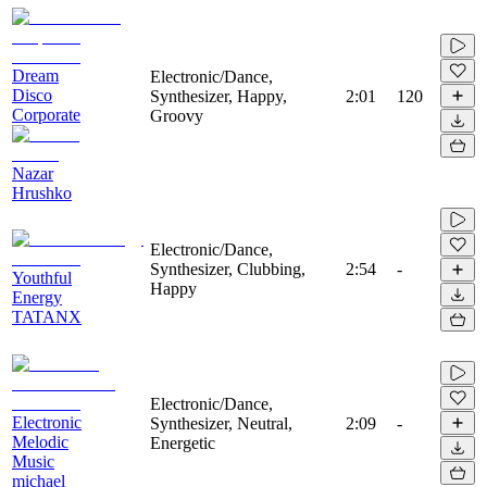
Dream
Electronic/Dance,
Disco
Synthesizer, Happy,
2:01
120
Corporate
Groovy
Nazar
Hrushko
Electronic/Dance,
Synthesizer, Clubbing,
2:54
-
Youthful
Happy
Energy
TATANX
Electronic/Dance,
Electronic
Synthesizer, Neutral,
2:09
-
Melodic
Energetic
Music
michael