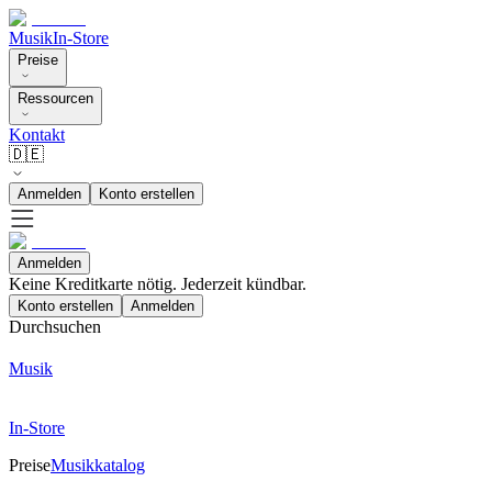
Musik
In-Store
Preise
Ressourcen
Kontakt
🇩🇪
Anmelden
Konto erstellen
Anmelden
Keine Kreditkarte nötig. Jederzeit kündbar.
Konto erstellen
Anmelden
Durchsuchen
Musik
In-Store
Preise
Musikkatalog