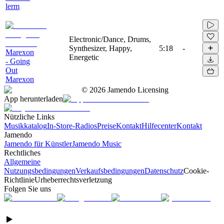
lerm
Electronic/Dance, Drums,
Synthesizer, Happy,
5:18
-
Marexon
Energetic
- Going
Out
Marexon
©
2026
Jamendo Licensing
App herunterladen
Nützliche Links
Musikkatalog
In-Store-Radios
Preise
Kontakt
Hilfecenter
Kontakt
Jamendo
Jamendo für Künstler
Jamendo Music
Rechtliches
Allgemeine
Nutzungsbedingungen
Verkaufsbedingungen
Datenschutz
Cookie-
Richtlinie
Urheberrechtsverletzung
Folgen Sie uns