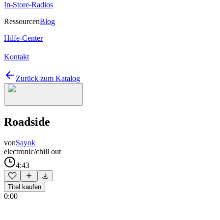
In-Store-Radios
Ressourcen
Blog
Hilfe-Center
Kontakt
Zurück zum Katalog
Roadside
von
Sayok
electronic/chill out
4:43
Titel kaufen
0:00