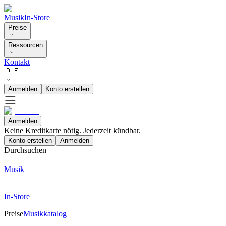
Musik
In-Store
Preise
Ressourcen
Kontakt
🇩🇪
Anmelden
Konto erstellen
Anmelden
Keine Kreditkarte nötig. Jederzeit kündbar.
Konto erstellen
Anmelden
Durchsuchen
Musik
In-Store
Preise
Musikkatalog