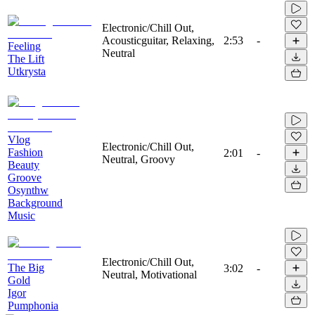
Electronic/Chill Out,
Acousticguitar, Relaxing,
2:53
-
Feeling
Neutral
The Lift
Utkrysta
Vlog
Electronic/Chill Out,
Fashion
2:01
-
Neutral, Groovy
Beauty
Groove
Osynthw
Background
Music
Electronic/Chill Out,
The Big
3:02
-
Neutral, Motivational
Gold
Igor
Pumphonia