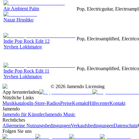
Air Ambient Palm
Pop, Electricguitar, Electroampl
Nazar Hrushko
Pop, Electroamplified, Electrico
Indie Pop Rock Edit 12
Yevhen Lokhmatov
Pop, Electroamplified, Electrico
Indie Pop Rock Edit 11
Yevhen Lokhmatov
©
2026
Jamendo Licensing
App herunterladen
Nützliche Links
Musikkatalog
In-Store-Radios
Preise
Kontakt
Hilfecenter
Kontakt
Jamendo
Jamendo für Künstler
Jamendo Music
Rechtliches
Allgemeine Nutzungsbedingungen
Verkaufsbedingungen
Datenschutz
Folgen Sie uns