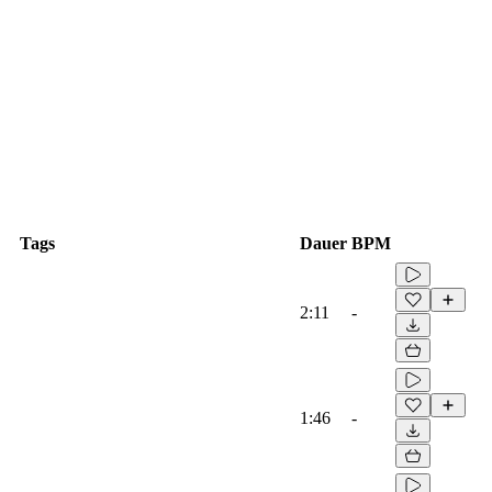
Tags
Dauer
BPM
2:11
-
1:46
-