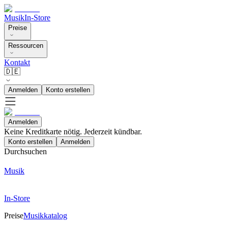
Musik
In-Store
Preise
Ressourcen
Kontakt
🇩🇪
Anmelden
Konto erstellen
Anmelden
Keine Kreditkarte nötig. Jederzeit kündbar.
Konto erstellen
Anmelden
Durchsuchen
Musik
In-Store
Preise
Musikkatalog