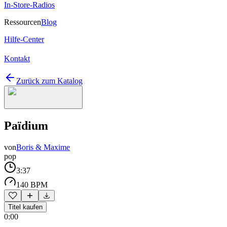
In-Store-Radios
Ressourcen
Blog
Hilfe-Center
Kontakt
Zurück zum Katalog
Païdium
von
Boris & Maxime
pop
3:37
140 BPM
Titel kaufen
0:00