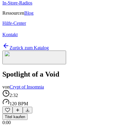
In-Store-Radios
Ressourcen
Blog
Hilfe-Center
Kontakt
Zurück zum Katalog
Spotlight of a Void
von
Crypt of Insomnia
2:32
120 BPM
Titel kaufen
0:00