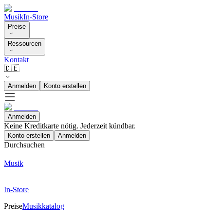
Musik
In-Store
Preise
Ressourcen
Kontakt
🇩🇪
Anmelden
Konto erstellen
Anmelden
Keine Kreditkarte nötig. Jederzeit kündbar.
Konto erstellen
Anmelden
Durchsuchen
Musik
In-Store
Preise
Musikkatalog