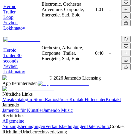
Electronic, Orchestra,
Heroic
Adventure, Corporate,
1:01
-
Trailer
Energetic, Sad, Epic
Loop
Yevhen
Lokhmatov
Orchestra, Adventure,
Heroic
Corporate, Trailer,
0:40
-
Trailer 30
Energetic, Sad, Epic
seconds
Yevhen
Lokhmatov
©
2026
Jamendo Licensing
App herunterladen
Nützliche Links
Musikkatalog
In-Store-Radios
Preise
Kontakt
Hilfecenter
Kontakt
Jamendo
Jamendo für Künstler
Jamendo Music
Rechtliches
Allgemeine
Nutzungsbedingungen
Verkaufsbedingungen
Datenschutz
Cookie-
Richtlinie
Urheberrechtsverletzung