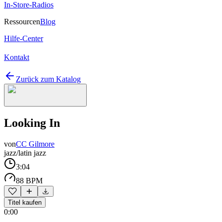
In-Store-Radios
Ressourcen
Blog
Hilfe-Center
Kontakt
Zurück zum Katalog
Looking In
von
CC Gilmore
jazz/latin jazz
3:04
88 BPM
Titel kaufen
0:00