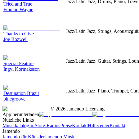
Jazz/Latin Jazz, Drums, Piano, Trav
Tried and True
Frankie Wayne
Jazz/Latin Jazz, Strings, Acousticgui
Thanks to Give
Joe Bozwell
Jazz/Latin Jazz, Guitar, Strings, Lo
Special Feature
Ingvi Kormaksson
Jazz/Latin Jazz, Piano, Trumpet, Ca
Destination Brazil
pinegroove
©
2026
Jamendo Licensing
App herunterladen
Nützliche Links
Musikkatalog
In-Store-Radios
Preise
Kontakt
Hilfecenter
Kontakt
Jamendo
Jamendo für Künstler
Jamendo Music