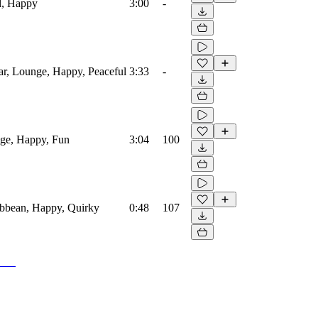
el, Happy
3:00
-
tar, Lounge, Happy, Peaceful
3:33
-
unge, Happy, Fun
3:04
100
ribbean, Happy, Quirky
0:48
107