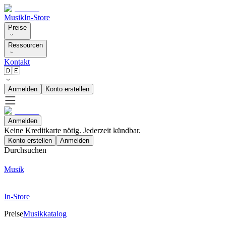
Musik
In-Store
Preise
Ressourcen
Kontakt
🇩🇪
Anmelden
Konto erstellen
Anmelden
Keine Kreditkarte nötig. Jederzeit kündbar.
Konto erstellen
Anmelden
Durchsuchen
Musik
In-Store
Preise
Musikkatalog