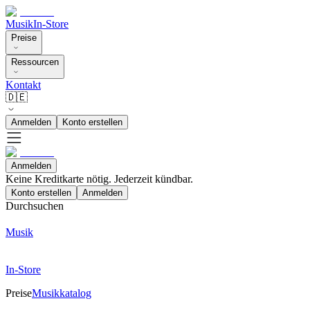
Musik
In-Store
Preise
Ressourcen
Kontakt
🇩🇪
Anmelden
Konto erstellen
Anmelden
Keine Kreditkarte nötig. Jederzeit kündbar.
Konto erstellen
Anmelden
Durchsuchen
Musik
In-Store
Preise
Musikkatalog