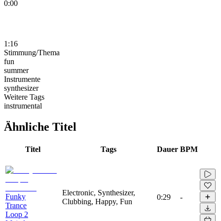
0:00
1:16
Stimmung/Thema
fun
summer
Instrumente
synthesizer
Weitere Tags
instrumental
Ähnliche Titel
Titel
Tags
Dauer
BPM
Electronic, Synthesizer,
Funky
0:29
-
Clubbing, Happy, Fun
Trance
Loop 2