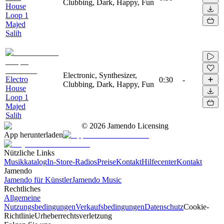
Clubbing, Dark, Happy, Fun
House
Loop 1
Majed
Salih
Electronic, Synthesizer,
Electro
0:30
-
Clubbing, Dark, Happy, Fun
House
Loop 1
Majed
Salih
©
2026
Jamendo Licensing
App herunterladen
Nützliche Links
Musikkatalog
In-Store-Radios
Preise
Kontakt
Hilfecenter
Kontakt
Jamendo
Jamendo für Künstler
Jamendo Music
Rechtliches
Allgemeine
Nutzungsbedingungen
Verkaufsbedingungen
Datenschutz
Cookie-
Richtlinie
Urheberrechtsverletzung