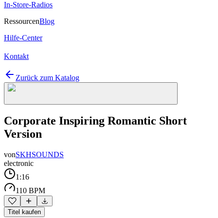
In-Store-Radios
Ressourcen
Blog
Hilfe-Center
Kontakt
Zurück zum Katalog
Corporate Inspiring Romantic Short
Version
von
SKHSOUNDS
electronic
1:16
110 BPM
Titel kaufen