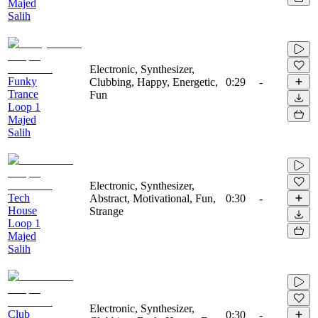
Majed
Salih
Electronic, Synthesizer,
Funky
Clubbing, Happy, Energetic,
0:29
-
Trance
Fun
Loop 1
Majed
Salih
Electronic, Synthesizer,
Tech
Abstract, Motivational, Fun,
0:30
-
House
Strange
Loop 1
Majed
Salih
Electronic, Synthesizer,
Club
0:30
-