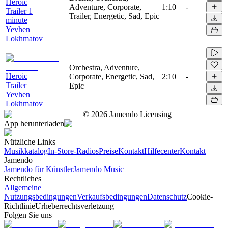
Heroic
Adventure, Corporate,
1:10
-
Trailer 1
Trailer, Energetic, Sad, Epic
minute
Yevhen
Lokhmatov
Orchestra, Adventure,
Heroic
Corporate, Energetic, Sad,
2:10
-
Trailer
Epic
Yevhen
Lokhmatov
©
2026
Jamendo Licensing
App herunterladen
Nützliche Links
Musikkatalog
In-Store-Radios
Preise
Kontakt
Hilfecenter
Kontakt
Jamendo
Jamendo für Künstler
Jamendo Music
Rechtliches
Allgemeine
Nutzungsbedingungen
Verkaufsbedingungen
Datenschutz
Cookie-
Richtlinie
Urheberrechtsverletzung
Folgen Sie uns