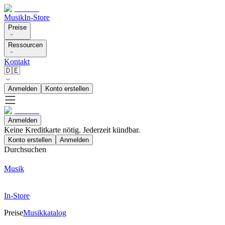
Musik
In-Store
Preise
Ressourcen
Kontakt
🇩🇪
Anmelden
Konto erstellen
Anmelden
Keine Kreditkarte nötig. Jederzeit kündbar.
Konto erstellen
Anmelden
Durchsuchen
Musik
In-Store
Preise
Musikkatalog