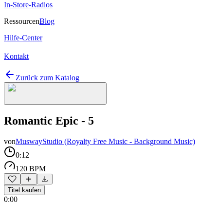
In-Store-Radios
Ressourcen
Blog
Hilfe-Center
Kontakt
Zurück zum Katalog
Romantic Epic - 5
von
MuswayStudio (Royalty Free Music - Background Music)
0:12
120 BPM
Titel kaufen
0:00