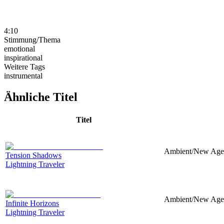
4:10
Stimmung/Thema
emotional
inspirational
Weitere Tags
instrumental
Ähnliche Titel
Titel
Ambient/New Age, 
Tension Shadows
Lightning Traveler
Ambient/New Age, 
Infinite Horizons
Lightning Traveler