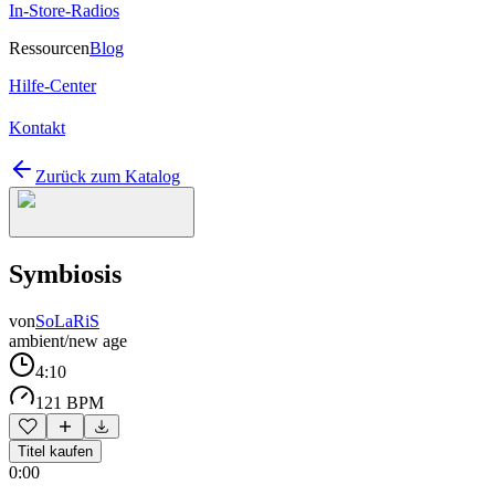
In-Store-Radios
Ressourcen
Blog
Hilfe-Center
Kontakt
Zurück zum Katalog
Symbiosis
von
SoLaRiS
ambient/new age
4:10
121 BPM
Titel kaufen
0:00