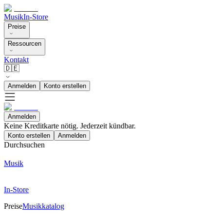
Musik
In-Store
Preise
Ressourcen
Kontakt
🇩🇪
Anmelden
Konto erstellen
Anmelden
Keine Kreditkarte nötig. Jederzeit kündbar.
Konto erstellen
Anmelden
Durchsuchen
Musik
In-Store
Preise
Musikkatalog