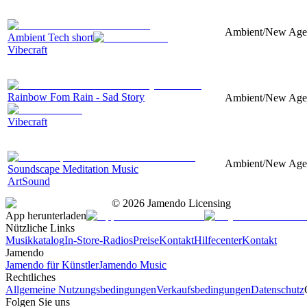
Ambient/New Age, S
Ambient Tech short
Vibecraft
Rainbow Fom Rain - Sad Story
Ambient/New Age, 
Vibecraft
Ambient/New Age, 
Soundscape Meditation Music
ArtSound
©
2026
Jamendo Licensing
App herunterladen
Nützliche Links
Musikkatalog
In-Store-Radios
Preise
Kontakt
Hilfecenter
Kontakt
Jamendo
Jamendo für Künstler
Jamendo Music
Rechtliches
Allgemeine Nutzungsbedingungen
Verkaufsbedingungen
Datenschutz
Folgen Sie uns