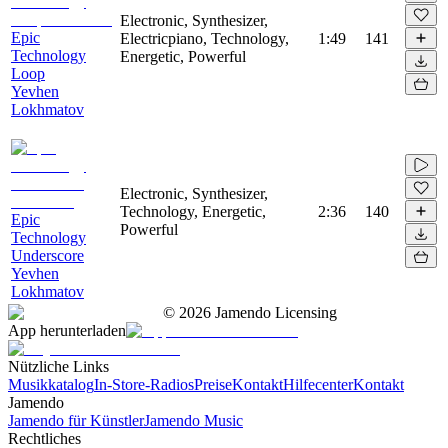
Electronic, Synthesizer,
Epic
Electricpiano, Technology,
1:49
141
Technology
Energetic, Powerful
Loop
Yevhen
Lokhmatov
Electronic, Synthesizer,
Technology, Energetic,
2:36
140
Epic
Powerful
Technology
Underscore
Yevhen
Lokhmatov
©
2026
Jamendo Licensing
App herunterladen
Nützliche Links
Musikkatalog
In-Store-Radios
Preise
Kontakt
Hilfecenter
Kontakt
Jamendo
Jamendo für Künstler
Jamendo Music
Rechtliches