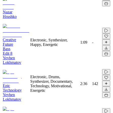
Nazar
Hrushko
Creative
Electronic, Synthesizer,
1:09
-
Future
Happy, Energetic
Bass
Edit 8
Yevhen
Lokhmatov
Electronic, Drums,
Synthesizer, Documentary,
2:36
142
Epic
Technology, Motivational,
Technology
Energetic
Yevhen
Lokhmatov