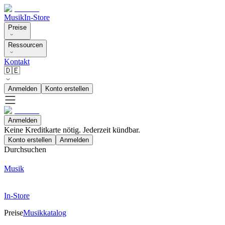
Musik
In-Store
Preise
Ressourcen
Kontakt
🇩🇪
Anmelden
Konto erstellen
Anmelden
Keine Kreditkarte nötig. Jederzeit kündbar.
Konto erstellen
Anmelden
Durchsuchen
Musik
In-Store
Preise
Musikkatalog