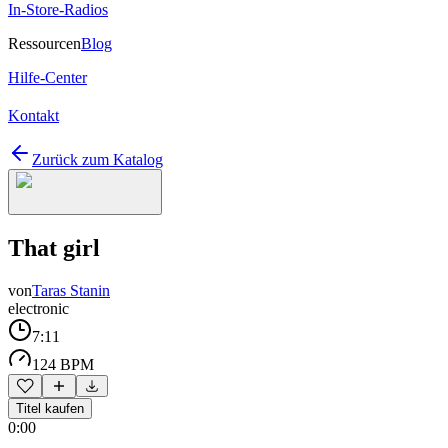
In-Store-Radios
Ressourcen
Blog
Hilfe-Center
Kontakt
Zurück zum Katalog
That girl
von
Taras Stanin
electronic
7:11
124 BPM
Titel kaufen
0:00