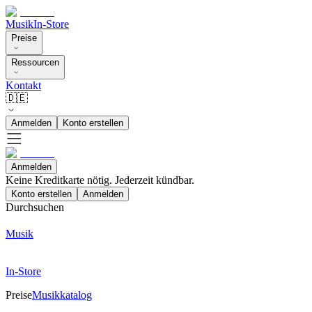
Musik
In-Store
Preise
Ressourcen
Kontakt
🇩🇪
Anmelden
Konto erstellen
Anmelden
Keine Kreditkarte nötig. Jederzeit kündbar.
Konto erstellen
Anmelden
Durchsuchen
Musik
In-Store
Preise
Musikkatalog