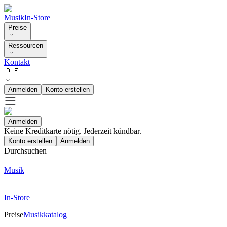
Musik
In-Store
Preise
Ressourcen
Kontakt
🇩🇪
Anmelden
Konto erstellen
Anmelden
Keine Kreditkarte nötig. Jederzeit kündbar.
Konto erstellen
Anmelden
Durchsuchen
Musik
In-Store
Preise
Musikkatalog