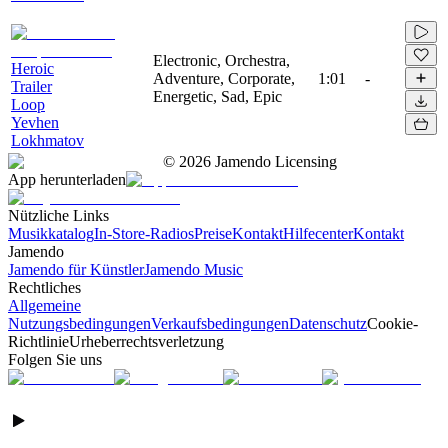
Electronic, Orchestra,
Heroic
Adventure, Corporate,
1:01
-
Trailer
Energetic, Sad, Epic
Loop
Yevhen
Lokhmatov
©
2026
Jamendo Licensing
App herunterladen
Nützliche Links
Musikkatalog
In-Store-Radios
Preise
Kontakt
Hilfecenter
Kontakt
Jamendo
Jamendo für Künstler
Jamendo Music
Rechtliches
Allgemeine
Nutzungsbedingungen
Verkaufsbedingungen
Datenschutz
Cookie-
Richtlinie
Urheberrechtsverletzung
Folgen Sie uns