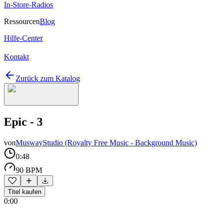
In-Store-Radios
Ressourcen
Blog
Hilfe-Center
Kontakt
Zurück zum Katalog
Epic - 3
von
MuswayStudio (Royalty Free Music - Background Music)
0:48
90 BPM
Titel kaufen
0:00