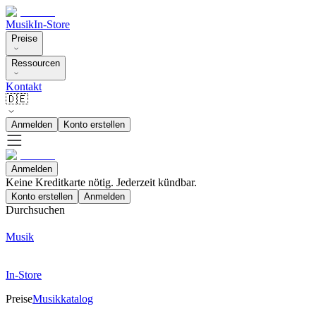
Musik
In-Store
Preise
Ressourcen
Kontakt
🇩🇪
Anmelden
Konto erstellen
Anmelden
Keine Kreditkarte nötig. Jederzeit kündbar.
Konto erstellen
Anmelden
Durchsuchen
Musik
In-Store
Preise
Musikkatalog