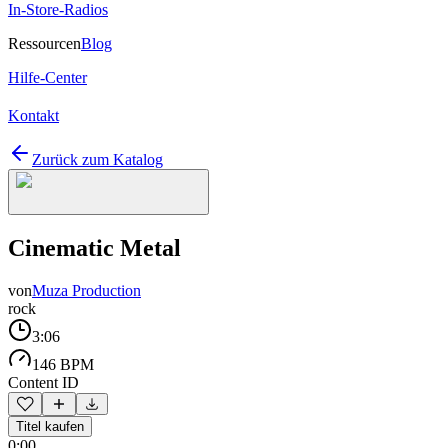
In-Store-Radios
Ressourcen
Blog
Hilfe-Center
Kontakt
Zurück zum Katalog
Cinematic Metal
von
Muza Production
rock
3:06
146 BPM
Content ID
Titel kaufen
0:00