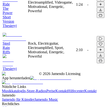
Electroamplified, Videogame,
Ride
1:24
-
Motivational, Energetic,
The
Powerful
Power
Short
Version
Thesieryj
Steel
Rock, Electricguitar,
Rain
Electroamplified, Sport,
2:10
-
Riffs
Motivational, Energetic,
Powerful
Thesieryj
©
2026
Jamendo Licensing
App herunterladen
Nützliche Links
Musikkatalog
In-Store-Radios
Preise
Kontakt
Hilfecenter
Kontakt
Jamendo
Jamendo für Künstler
Jamendo Music
Rechtliches