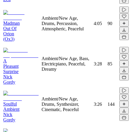
Ambient/New Age,
Madman
Drums, Percussion,
4:05
90
Out Of
Atmospheric, Peaceful
Orion
(Ox3)
Ambient/New Age, Bass,
A
Electricpiano, Peaceful,
3:28
85
Pleasant
Dreamy
Surprise
Nick
Gordy
Ambient/New Age,
Soulful
Drums, Synthesizer,
3:26
144
Ambient
Cinematic, Peaceful
Nick
Gordy