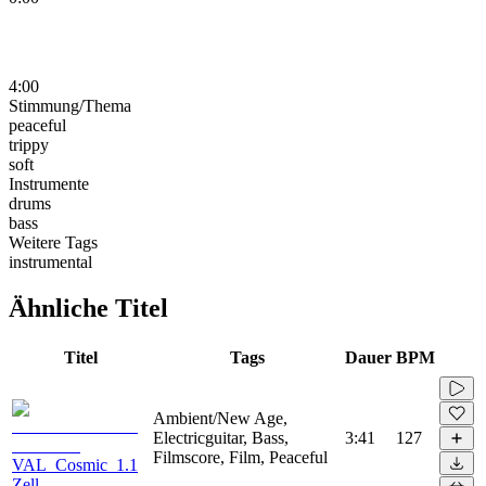
4:00
Stimmung/Thema
peaceful
trippy
soft
Instrumente
drums
bass
Weitere Tags
instrumental
Ähnliche Titel
Titel
Tags
Dauer
BPM
Ambient/New Age,
Electricguitar, Bass,
3:41
127
Filmscore, Film, Peaceful
VAL_Cosmic_1.1
Zell