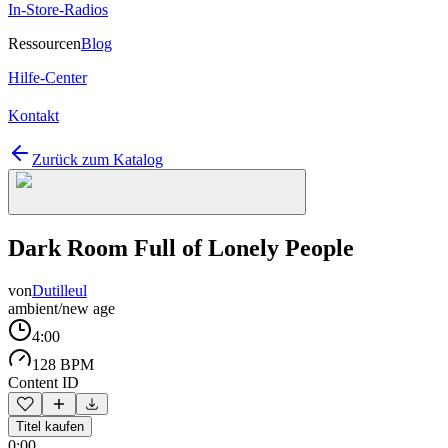
In-Store-Radios
Ressourcen
Blog
Hilfe-Center
Kontakt
Zurück zum Katalog
Dark Room Full of Lonely People
von
Dutilleul
ambient/new age
4:00
128 BPM
Content ID
Titel kaufen
0:00