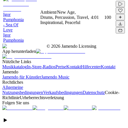
Ambient/New Age,
Igor
Drums, Percussion, Travel,
4:01
100
Pumphonia
Inspirational, Peaceful
- Sea Of
Love
Igor
Pumphonia
©
2026
Jamendo Licensing
App herunterladen
Nützliche Links
Musikkatalog
In-Store-Radios
Preise
Kontakt
Hilfecenter
Kontakt
Jamendo
Jamendo für Künstler
Jamendo Music
Rechtliches
Allgemeine
Nutzungsbedingungen
Verkaufsbedingungen
Datenschutz
Cookie-
Richtlinie
Urheberrechtsverletzung
Folgen Sie uns