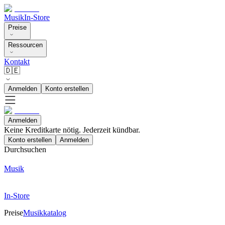
Musik
In-Store
Preise
Ressourcen
Kontakt
🇩🇪
Anmelden
Konto erstellen
Anmelden
Keine Kreditkarte nötig. Jederzeit kündbar.
Konto erstellen
Anmelden
Durchsuchen
Musik
In-Store
Preise
Musikkatalog