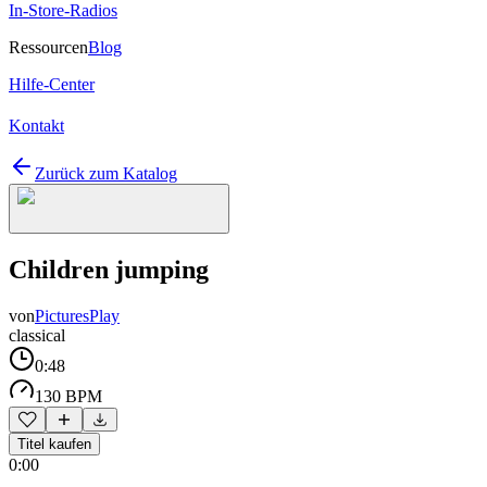
In-Store-Radios
Ressourcen
Blog
Hilfe-Center
Kontakt
Zurück zum Katalog
Children jumping
von
PicturesPlay
classical
0:48
130 BPM
Titel kaufen
0:00