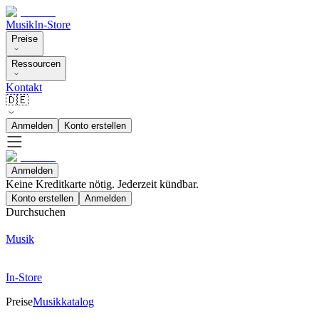
Musik
In-Store
Preise
Ressourcen
Kontakt
🇩🇪
Anmelden
Konto erstellen
Anmelden
Keine Kreditkarte nötig. Jederzeit kündbar.
Konto erstellen
Anmelden
Durchsuchen
Musik
In-Store
Preise
Musikkatalog