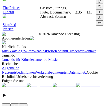
The Princes
Classical, Strings,
Funeral
Flute, Documentary,
2:35
131
Abstract, Solemn
Siegfried
Pretsch
©
2026
Jamendo Licensing
App herunterladen
Nützliche Links
Musikkatalog
In-Store-Radios
Preise
Kontakt
Hilfecenter
Kontakt
Jamendo
Jamendo für Künstler
Jamendo Music
Rechtliches
Allgemeine
Nutzungsbedingungen
Verkaufsbedingungen
Datenschutz
Cookie-
Richtlinie
Urheberrechtsverletzung
Folgen Sie uns