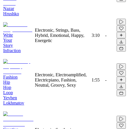
Nazar
Hrushko
Electronic, Strings, Bass,
Write
Hybrid, Emotional, Happy,
3:10
-
Your
Energetic
Story
Infraction
Electronic, Electroamplified,
Fashion
Electricpiano, Fashion,
1:55
-
Hip
Neutral, Groovy, Sexy
Hop
Loop
Yevhen
Lokhmatov