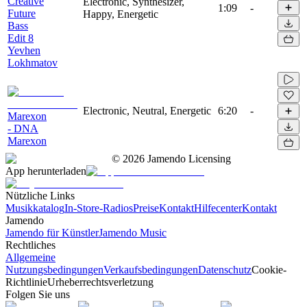
Creative
Electronic, Synthesizer,
1:09
-
Future
Happy, Energetic
Bass
Edit 8
Yevhen
Lokhmatov
Electronic, Neutral, Energetic
6:20
-
Marexon
- DNA
Marexon
©
2026
Jamendo Licensing
App herunterladen
Nützliche Links
Musikkatalog
In-Store-Radios
Preise
Kontakt
Hilfecenter
Kontakt
Jamendo
Jamendo für Künstler
Jamendo Music
Rechtliches
Allgemeine
Nutzungsbedingungen
Verkaufsbedingungen
Datenschutz
Cookie-
Richtlinie
Urheberrechtsverletzung
Folgen Sie uns