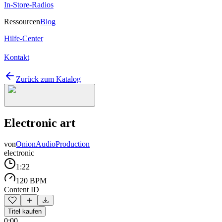
In-Store-Radios
Ressourcen
Blog
Hilfe-Center
Kontakt
Zurück zum Katalog
Electronic art
von
OnionAudioProduction
electronic
1:22
120 BPM
Content ID
Titel kaufen
0:00