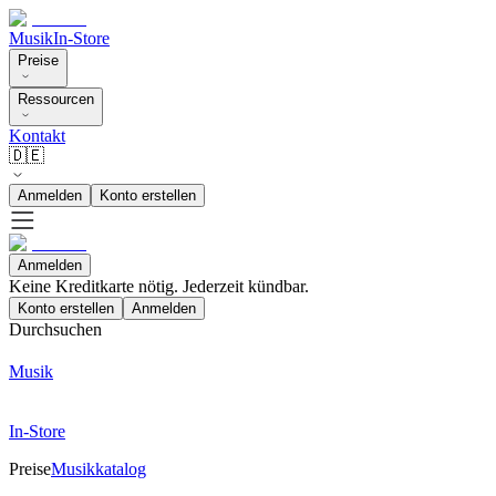
Musik
In-Store
Preise
Ressourcen
Kontakt
🇩🇪
Anmelden
Konto erstellen
Anmelden
Keine Kreditkarte nötig. Jederzeit kündbar.
Konto erstellen
Anmelden
Durchsuchen
Musik
In-Store
Preise
Musikkatalog