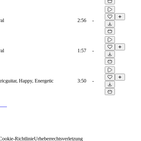
ral
2:56
-
ral
1:57
-
ricguitar, Happy, Energetic
3:50
-
Cookie-Richtlinie
Urheberrechtsverletzung