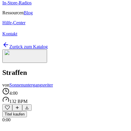
In-Store-Radios
Ressourcen
Blog
Hilfe-Center
Kontakt
Zurück zum Katalog
Straffen
von
Sonnenuntergangsreiter
4:00
132 BPM
Titel kaufen
0:00