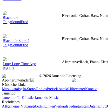
Electronic, Guitar, Bass, Neut
Blackhole
TaigaSoundProd
Electronic, Guitar, Bass, Neut
Blackhole short 2
TaigaSoundProd
Alternative/Rock, Piano, Elect
Long Long Time Ago
Big Liz
©
2026
Jamendo Licensing
App herunterladen
Nützliche Links
Musikkatalog
In-Store-Radios
Preise
Kontakt
Hilfecenter
Kontakt
Jamendo
Jamendo für Künstler
Jamendo Music
Rechtliches
Allgemeine Nutzungsbedingungen
Verkaufsbedingungen
Datenschutz