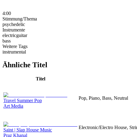
4:00
Stimmung/Thema
psychedelic
Instrumente
electricguitar
bass
Weitere Tags
instrumental
Ähnliche Titel
Titel
Pop, Piano, Bass, Neutral
Travel Summer Pop
Art Media
Electronic/Electro House, Str
Saint | Slap House Music
Praz Khanal