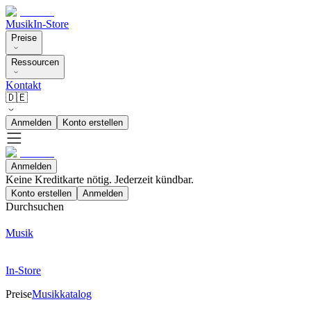
Musik
In-Store
Preise
Ressourcen
Kontakt
🇩🇪
Anmelden
Konto erstellen
Anmelden
Keine Kreditkarte nötig. Jederzeit kündbar.
Konto erstellen
Anmelden
Durchsuchen
Musik
In-Store
Preise
Musikkatalog