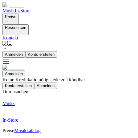
Musik
In-Store
Preise
Ressourcen
Kontakt
🇩🇪
Anmelden
Konto erstellen
Anmelden
Keine Kreditkarte nötig. Jederzeit kündbar.
Konto erstellen
Anmelden
Durchsuchen
Musik
In-Store
Preise
Musikkatalog