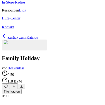
In-Store-Radios
Ressourcen
Blog
Hilfe-Center
Kontakt
Zurück zum Katalog
Family Holiday
von
Heavenless
0:59
118 BPM
Titel kaufen
0:00