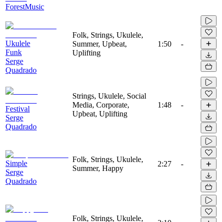
ForestMusic
Folk, Strings, Ukulele,
Ukulele
Summer, Upbeat,
1:50
-
Funk
Uplifting
Serge
Quadrado
Strings, Ukulele, Social
Media, Corporate,
1:48
-
Festival
Upbeat, Uplifting
Serge
Quadrado
Folk, Strings, Ukulele,
Simple
2:27
-
Summer, Happy
Serge
Quadrado
Folk, Strings, Ukulele,