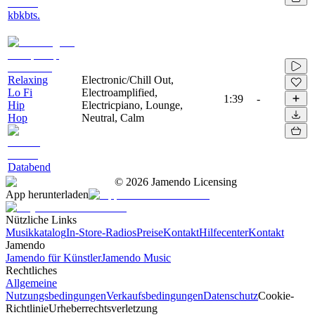
kbkbts.
Relaxing
Electronic/Chill Out,
Lo Fi
Electroamplified,
1:39
-
Hip
Electricpiano, Lounge,
Hop
Neutral, Calm
Databend
©
2026
Jamendo Licensing
App herunterladen
Nützliche Links
Musikkatalog
In-Store-Radios
Preise
Kontakt
Hilfecenter
Kontakt
Jamendo
Jamendo für Künstler
Jamendo Music
Rechtliches
Allgemeine
Nutzungsbedingungen
Verkaufsbedingungen
Datenschutz
Cookie-
Richtlinie
Urheberrechtsverletzung