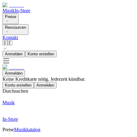
Musik
In-Store
Preise
Ressourcen
Kontakt
🇩🇪
Anmelden
Konto erstellen
Anmelden
Keine Kreditkarte nötig. Jederzeit kündbar.
Konto erstellen
Anmelden
Durchsuchen
Musik
In-Store
Preise
Musikkatalog