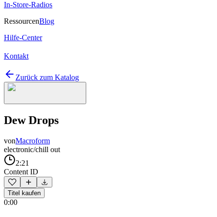
In-Store-Radios
Ressourcen
Blog
Hilfe-Center
Kontakt
Zurück zum Katalog
Dew Drops
von
Macroform
electronic/chill out
2:21
Content ID
Titel kaufen
0:00