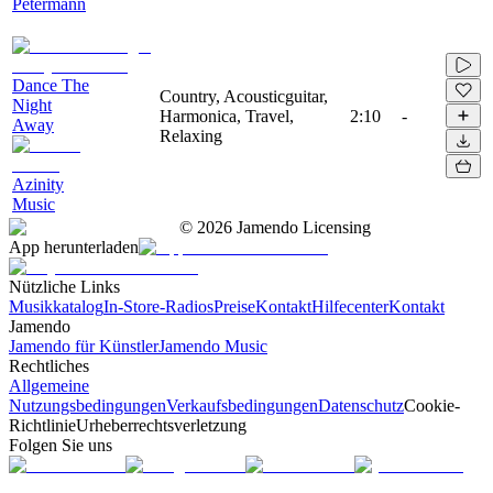
Petermann
Dance The
Country, Acousticguitar,
Night
Harmonica, Travel,
2:10
-
Away
Relaxing
Azinity
Music
©
2026
Jamendo Licensing
App herunterladen
Nützliche Links
Musikkatalog
In-Store-Radios
Preise
Kontakt
Hilfecenter
Kontakt
Jamendo
Jamendo für Künstler
Jamendo Music
Rechtliches
Allgemeine
Nutzungsbedingungen
Verkaufsbedingungen
Datenschutz
Cookie-
Richtlinie
Urheberrechtsverletzung
Folgen Sie uns