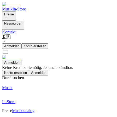
Musik
In-Store
Preise
Ressourcen
Kontakt
🇩🇪
Anmelden
Konto erstellen
Anmelden
Keine Kreditkarte nötig. Jederzeit kündbar.
Konto erstellen
Anmelden
Durchsuchen
Musik
In-Store
Preise
Musikkatalog