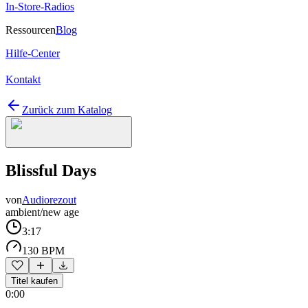
In-Store-Radios
Ressourcen
Blog
Hilfe-Center
Kontakt
Zurück zum Katalog
Blissful Days
von
Audiorezout
ambient/new age
3:17
130 BPM
Titel kaufen
0:00