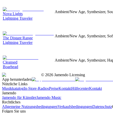
Ambient/New Age, Synthesizer, Soun
Nova Lights
Lightning Traveler
Ambient/New Age, Synthesizer, Soft
The Distant Range
Lightning Traveler
Ambient/New Age, Synthesizer, Hap
Cleansed
Boarhead
©
2026
Jamendo Licensing
App herunterladen
Nützliche Links
Musikkatalog
In-Store-Radios
Preise
Kontakt
Hilfecenter
Kontakt
Jamendo
Jamendo für Künstler
Jamendo Music
Rechtliches
Allgemeine Nutzungsbedingungen
Verkaufsbedingungen
Datenschutz
Folgen Sie uns