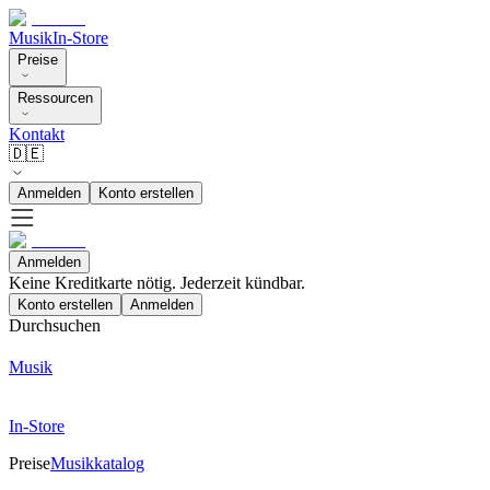
Musik
In-Store
Preise
Ressourcen
Kontakt
🇩🇪
Anmelden
Konto erstellen
Anmelden
Keine Kreditkarte nötig. Jederzeit kündbar.
Konto erstellen
Anmelden
Durchsuchen
Musik
In-Store
Preise
Musikkatalog