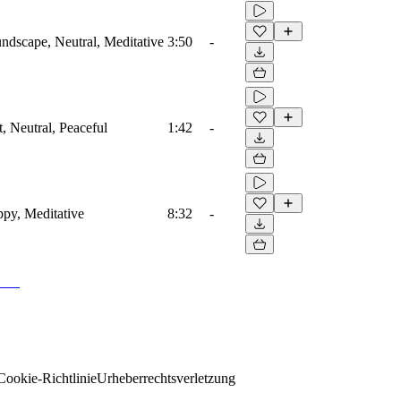
dscape, Neutral, Meditative
3:50
-
, Neutral, Peaceful
1:42
-
py, Meditative
8:32
-
Cookie-Richtlinie
Urheberrechtsverletzung