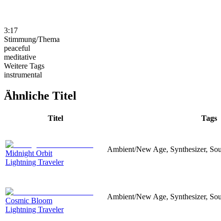
3:17
Stimmung/Thema
peaceful
meditative
Weitere Tags
instrumental
Ähnliche Titel
Titel
Tags
Ambient/New Age, Synthesizer, Soun
Midnight Orbit
Lightning Traveler
Ambient/New Age, Synthesizer, Soun
Cosmic Bloom
Lightning Traveler