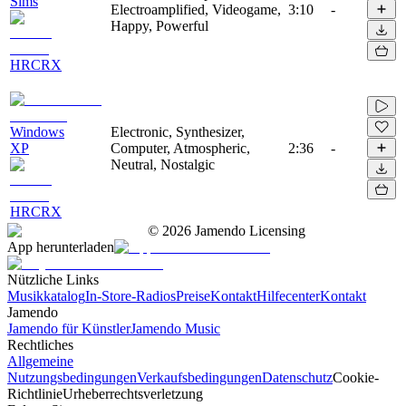
Sims
Electroamplified, Videogame,
3:10
-
Happy, Powerful
HRCRX
Windows
Electronic, Synthesizer,
XP
Computer, Atmospheric,
2:36
-
Neutral, Nostalgic
HRCRX
©
2026
Jamendo Licensing
App herunterladen
Nützliche Links
Musikkatalog
In-Store-Radios
Preise
Kontakt
Hilfecenter
Kontakt
Jamendo
Jamendo für Künstler
Jamendo Music
Rechtliches
Allgemeine
Nutzungsbedingungen
Verkaufsbedingungen
Datenschutz
Cookie-
Richtlinie
Urheberrechtsverletzung