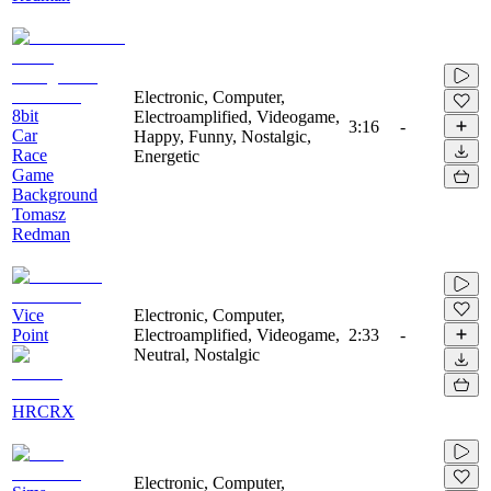
Electronic, Computer,
8bit
Electroamplified, Videogame,
3:16
-
Car
Happy, Funny, Nostalgic,
Race
Energetic
Game
Background
Tomasz
Redman
Vice
Electronic, Computer,
Point
Electroamplified, Videogame,
2:33
-
Neutral, Nostalgic
HRCRX
Electronic, Computer,