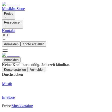
Musik
In-Store
Preise
Ressourcen
Kontakt
🇩🇪
Anmelden
Konto erstellen
Anmelden
Keine Kreditkarte nötig. Jederzeit kündbar.
Konto erstellen
Anmelden
Durchsuchen
Musik
In-Store
Preise
Musikkatalog