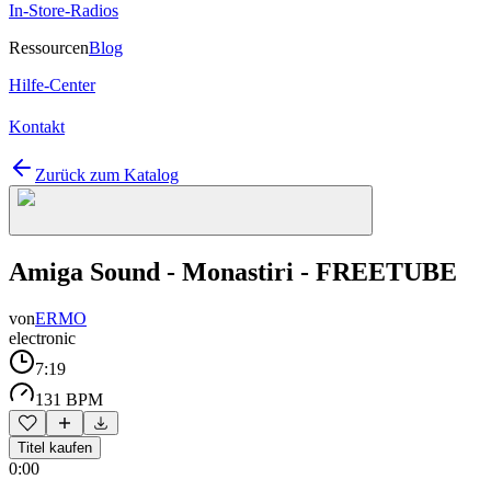
In-Store-Radios
Ressourcen
Blog
Hilfe-Center
Kontakt
Zurück zum Katalog
Amiga Sound - Monastiri - FREETUBE
von
ERMO
electronic
7:19
131 BPM
Titel kaufen
0:00