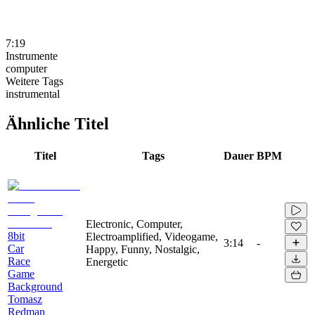
7:19
Instrumente
computer
Weitere Tags
instrumental
Ähnliche Titel
Titel
Tags
Dauer
BPM
Electronic, Computer,
8bit
Electroamplified, Videogame,
3:14
-
Car
Happy, Funny, Nostalgic,
Race
Energetic
Game
Background
Tomasz
Redman