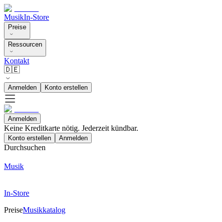
Musik
In-Store
Preise
Ressourcen
Kontakt
🇩🇪
Anmelden
Konto erstellen
Anmelden
Keine Kreditkarte nötig. Jederzeit kündbar.
Konto erstellen
Anmelden
Durchsuchen
Musik
In-Store
Preise
Musikkatalog