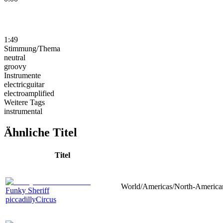
1:49
Stimmung/Thema
neutral
groovy
Instrumente
electricguitar
electroamplified
Weitere Tags
instrumental
Ähnliche Titel
Titel
World/Americas/North-American, 
Funky Sheriff
piccadillyCircus