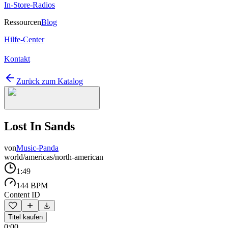
In-Store-Radios
Ressourcen
Blog
Hilfe-Center
Kontakt
Zurück zum Katalog
Lost In Sands
von
Music-Panda
world/americas/north-american
1:49
144 BPM
Content ID
Titel kaufen
0:00