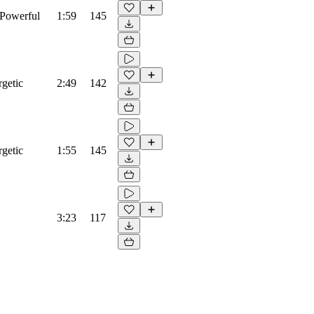
 Powerful
1:59
145
rgetic
2:49
142
rgetic
1:55
145
3:23
117