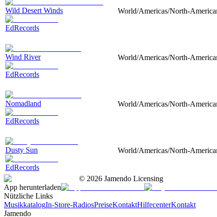
Wild Desert Winds
World/Americas/North-American, 
EdRecords
Wind River
World/Americas/North-American, 
EdRecords
Nomadland
World/Americas/North-American, 
EdRecords
Dusty Sun
World/Americas/North-American, 
EdRecords
©
2026
Jamendo Licensing
App herunterladen
Nützliche Links
Musikkatalog
In-Store-Radios
Preise
Kontakt
Hilfecenter
Kontakt
Jamendo