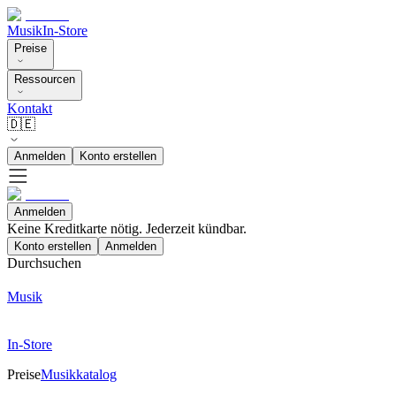
Musik
In-Store
Preise
Ressourcen
Kontakt
🇩🇪
Anmelden
Konto erstellen
Anmelden
Keine Kreditkarte nötig. Jederzeit kündbar.
Konto erstellen
Anmelden
Durchsuchen
Musik
In-Store
Preise
Musikkatalog