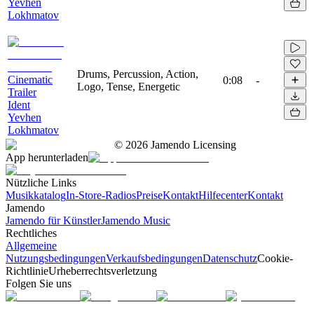
Yevhen
Lokhmatov
Drums, Percussion, Action,
Cinematic
0:08
-
Logo, Tense, Energetic
Trailer
Ident
Yevhen
Lokhmatov
©
2026
Jamendo Licensing
App herunterladen
Nützliche Links
Musikkatalog
In-Store-Radios
Preise
Kontakt
Hilfecenter
Kontakt
Jamendo
Jamendo für Künstler
Jamendo Music
Rechtliches
Allgemeine
Nutzungsbedingungen
Verkaufsbedingungen
Datenschutz
Cookie-
Richtlinie
Urheberrechtsverletzung
Folgen Sie uns