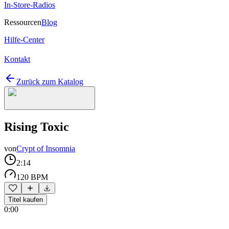
In-Store-Radios
Ressourcen
Blog
Hilfe-Center
Kontakt
Zurück zum Katalog
Rising Toxic
von
Crypt of Insomnia
2:14
120 BPM
Titel kaufen
0:00