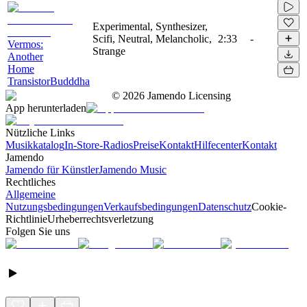
Experimental, Synthesizer,
Scifi, Neutral, Melancholic,
2:33
-
Vermos:
Strange
Another
Home
TransistorBudddha
©
2026
Jamendo Licensing
App herunterladen
Nützliche Links
Musikkatalog
In-Store-Radios
Preise
Kontakt
Hilfecenter
Kontakt
Jamendo
Jamendo für Künstler
Jamendo Music
Rechtliches
Allgemeine
Nutzungsbedingungen
Verkaufsbedingungen
Datenschutz
Cookie-
Richtlinie
Urheberrechtsverletzung
Folgen Sie uns