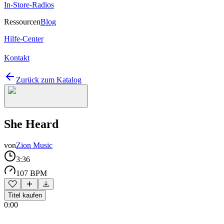
In-Store-Radios
Ressourcen
Blog
Hilfe-Center
Kontakt
Zurück zum Katalog
She Heard
von
Zion Music
3:36
107 BPM
Titel kaufen
0:00