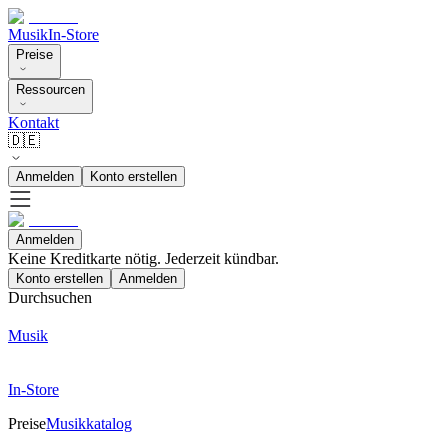
Musik
In-Store
Preise
Ressourcen
Kontakt
🇩🇪
Anmelden
Konto erstellen
Anmelden
Keine Kreditkarte nötig. Jederzeit kündbar.
Konto erstellen
Anmelden
Durchsuchen
Musik
In-Store
Preise
Musikkatalog