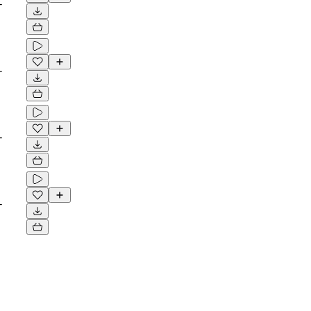
-
-
-
-