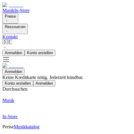
Musik
In-Store
Preise
Ressourcen
Kontakt
🇩🇪
Anmelden
Konto erstellen
Anmelden
Keine Kreditkarte nötig. Jederzeit kündbar.
Konto erstellen
Anmelden
Durchsuchen
Musik
In-Store
Preise
Musikkatalog