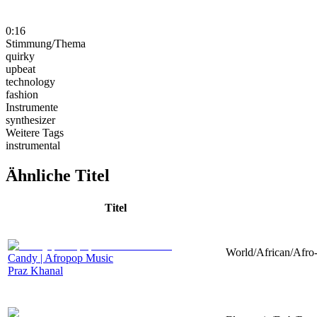
0:16
Stimmung/Thema
quirky
upbeat
technology
fashion
Instrumente
synthesizer
Weitere Tags
instrumental
Ähnliche Titel
Titel
World/African/Afro-
Candy | Afropop Music
Praz Khanal