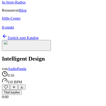
In-Store-Radios
Ressourcen
Blog
Hilfe-Center
Kontakt
Zurück zum Katalog
Intelligent Design
von
AudioPanda
0:16
110 BPM
Titel kaufen
0:00