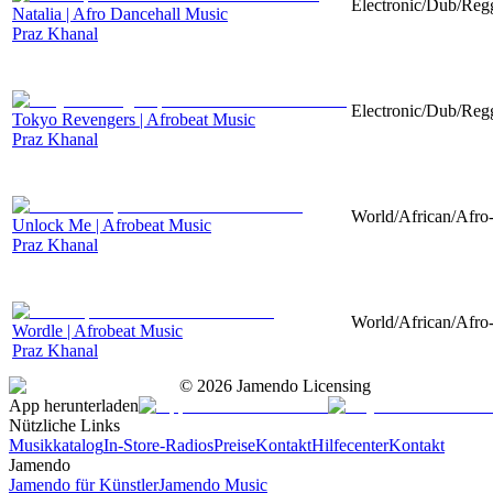
Electronic/Dub/Regg
Natalia | Afro Dancehall Music
Praz Khanal
Electronic/Dub/Regg
Tokyo Revengers | Afrobeat Music
Praz Khanal
World/African/Afro-
Unlock Me | Afrobeat Music
Praz Khanal
World/African/Afro-
Wordle | Afrobeat Music
Praz Khanal
©
2026
Jamendo Licensing
App herunterladen
Nützliche Links
Musikkatalog
In-Store-Radios
Preise
Kontakt
Hilfecenter
Kontakt
Jamendo
Jamendo für Künstler
Jamendo Music