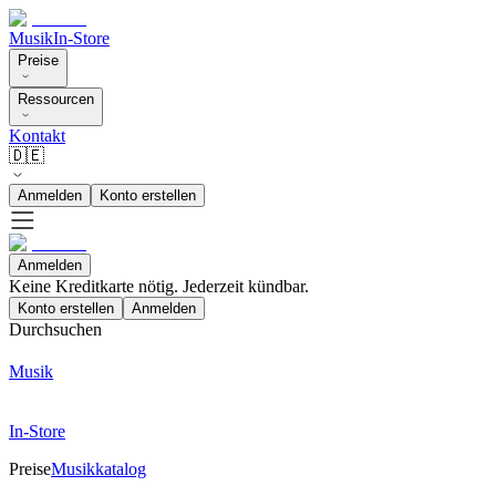
Musik
In-Store
Preise
Ressourcen
Kontakt
🇩🇪
Anmelden
Konto erstellen
Anmelden
Keine Kreditkarte nötig. Jederzeit kündbar.
Konto erstellen
Anmelden
Durchsuchen
Musik
In-Store
Preise
Musikkatalog