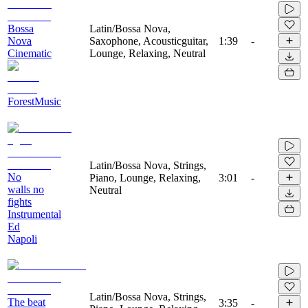
Bossa
Latin/Bossa Nova,
Nova
Saxophone, Acousticguitar,
1:39
-
Cinematic
Lounge, Relaxing, Neutral
ForestMusic
Latin/Bossa Nova, Strings,
No
Piano, Lounge, Relaxing,
3:01
-
walls no
Neutral
fights
Instrumental
Ed
Napoli
Latin/Bossa Nova, Strings,
The beat
3:35
-