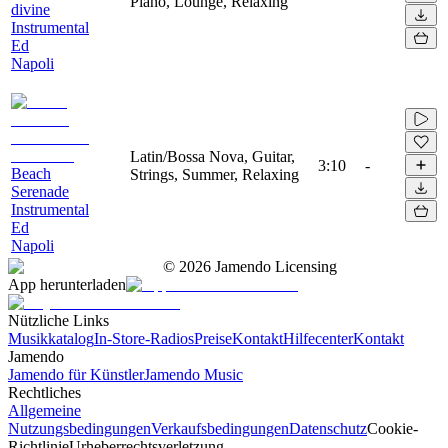
Piano, Lounge, Relaxing
divine
Instrumental
Ed
Napoli
Latin/Bossa Nova, Guitar,
3:10
-
Beach
Strings, Summer, Relaxing
Serenade
Instrumental
Ed
Napoli
©
2026
Jamendo Licensing
App herunterladen
Nützliche Links
Musikkatalog
In-Store-Radios
Preise
Kontakt
Hilfecenter
Kontakt
Jamendo
Jamendo für Künstler
Jamendo Music
Rechtliches
Allgemeine
Nutzungsbedingungen
Verkaufsbedingungen
Datenschutz
Cookie-
Richtlinie
Urheberrechtsverletzung