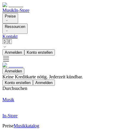
Musik
In-Store
Preise
Ressourcen
Kontakt
🇩🇪
Anmelden
Konto erstellen
Anmelden
Keine Kreditkarte nötig. Jederzeit kündbar.
Konto erstellen
Anmelden
Durchsuchen
Musik
In-Store
Preise
Musikkatalog