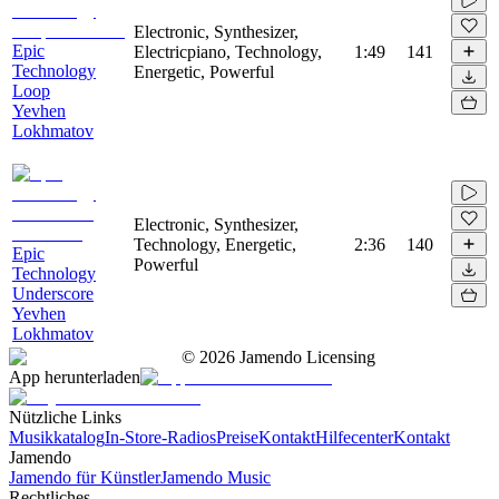
Electronic, Synthesizer,
Epic
Electricpiano, Technology,
1:49
141
Technology
Energetic, Powerful
Loop
Yevhen
Lokhmatov
Electronic, Synthesizer,
Technology, Energetic,
2:36
140
Epic
Powerful
Technology
Underscore
Yevhen
Lokhmatov
©
2026
Jamendo Licensing
App herunterladen
Nützliche Links
Musikkatalog
In-Store-Radios
Preise
Kontakt
Hilfecenter
Kontakt
Jamendo
Jamendo für Künstler
Jamendo Music
Rechtliches