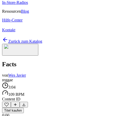
In-Store-Radios
Ressourcen
Blog
Hilfe-Center
Kontakt
Zurück zum Katalog
Facts
von
Wes Javier
reggae
3:04
109 BPM
Content ID
Titel kaufen
0:00