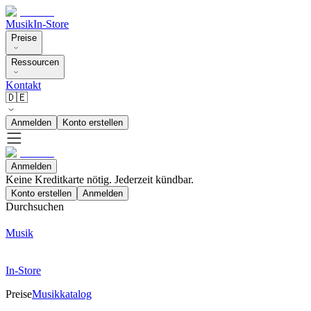
Musik
In-Store
Preise
Ressourcen
Kontakt
🇩🇪
Anmelden
Konto erstellen
Anmelden
Keine Kreditkarte nötig. Jederzeit kündbar.
Konto erstellen
Anmelden
Durchsuchen
Musik
In-Store
Preise
Musikkatalog