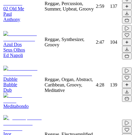
Reggae, Percussion,
2:59
137
02 Old Me
Summer, Upbeat, Groovy
Paul
Anthony
Reggae, Synthesizer,
2:47
104
Azul Dos
Groovy
Seus Olhos
Ed Napoli
Dubble
Reggae, Organ, Abstract,
Bubble
Caribbean, Groovy,
4:28
139
Dub
Meditative
Meditabondo
Igor
Reggae, Electroamplified,