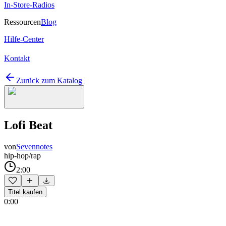
In-Store-Radios
Ressourcen
Blog
Hilfe-Center
Kontakt
Zurück zum Katalog
Lofi Beat
von
Sevennotes
hip-hop/rap
2:00
Titel kaufen
0:00