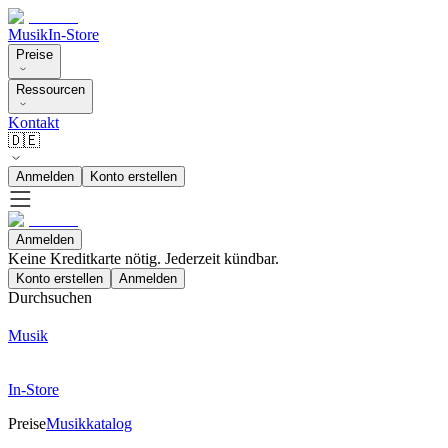
Musik
In-Store
Preise
Ressourcen
Kontakt
🇩🇪
Anmelden
Konto erstellen
Anmelden
Keine Kreditkarte nötig. Jederzeit kündbar.
Konto erstellen
Anmelden
Durchsuchen
Musik
In-Store
Preise
Musikkatalog