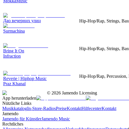
MokkaMusic
Дао вечерних улиц
Hip-Hop/Rap, Strings, Bas
Surmachina
Hip-Hop/Rap, Strings, Bass
Bring It On
Infraction
Hip-Hop/Rap, Percussion,
Reverie | Hiphop Music
Praz Khanal
©
2026
Jamendo Licensing
App herunterladen
Nützliche Links
Musikkatalog
In-Store-Radios
Preise
Kontakt
Hilfecenter
Kontakt
Jamendo
Jamendo für Künstler
Jamendo Music
Rechtliches