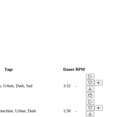
Tags
Dauer
BPM
s, Urban, Dark, Sad
3:32
-
machine, Urban, Dark
1:58
-