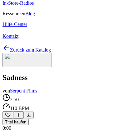
In-Store-Radios
Ressourcen
Blog
Hilfe-Center
Kontakt
Zurück zum Katalog
Sadness
von
Serpent Films
2:50
110 BPM
Titel kaufen
0:00