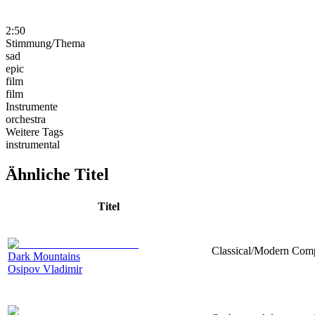
2:50
Stimmung/Thema
sad
epic
film
film
Instrumente
orchestra
Weitere Tags
instrumental
Ähnliche Titel
Titel
Classical/Modern Compo
Dark Mountains
Osipov Vladimir