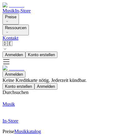
Musik
In-Store
Preise
Ressourcen
Kontakt
🇩🇪
Anmelden
Konto erstellen
Anmelden
Keine Kreditkarte nötig. Jederzeit kündbar.
Konto erstellen
Anmelden
Durchsuchen
Musik
In-Store
Preise
Musikkatalog