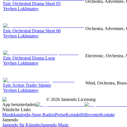
Orchestra, Adventure, 
Epic Orchestral Drama Short 05
Yevhen Lokhmatov
Orchestra, Adventure, 
Epic Orchestral Drama Short 06
Yevhen Lokhmatov
Electronic, Orchestra,
Epic Orchestral Drama Loop
Yevhen Lokhmatov
Wind, Orchestra, Brass
Epic Action Trailer Stinger
Yevhen Lokhmatov
©
2026
Jamendo Licensing
App herunterladen
Nützliche Links
Musikkatalog
In-Store-Radios
Preise
Kontakt
Hilfecenter
Kontakt
Jamendo
Jamendo für Künstler
Jamendo Music