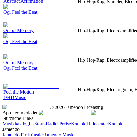
Abstract Affirmation
Hip-Hop/Rap, Sampler, Electro
Ogi Feel the Beat
Out of Memory
Hip-Hop/Rap, Electroamplifie
Ogi Feel the Beat
Hip-Hop/Rap, Electroamplifie
Out of Memory
Ogi Feel the Beat
Hip-Hop/Rap, Electricguitar, 
Feel the Motion
DHDMusic
©
2026
Jamendo Licensing
App herunterladen
Nützliche Links
Musikkatalog
In-Store-Radios
Preise
Kontakt
Hilfecenter
Kontakt
Jamendo
Jamendo für Künstler
Jamendo Music