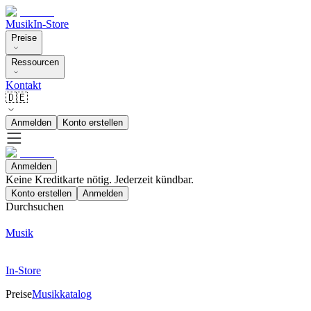
Musik
In-Store
Preise
Ressourcen
Kontakt
🇩🇪
Anmelden
Konto erstellen
Anmelden
Keine Kreditkarte nötig. Jederzeit kündbar.
Konto erstellen
Anmelden
Durchsuchen
Musik
In-Store
Preise
Musikkatalog