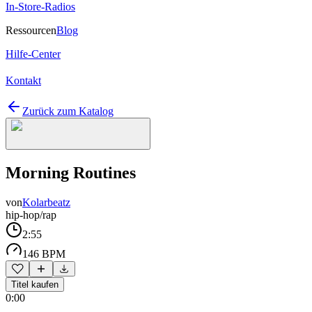
In-Store-Radios
Ressourcen
Blog
Hilfe-Center
Kontakt
Zurück zum Katalog
Morning Routines
von
Kolarbeatz
hip-hop/rap
2:55
146 BPM
Titel kaufen
0:00