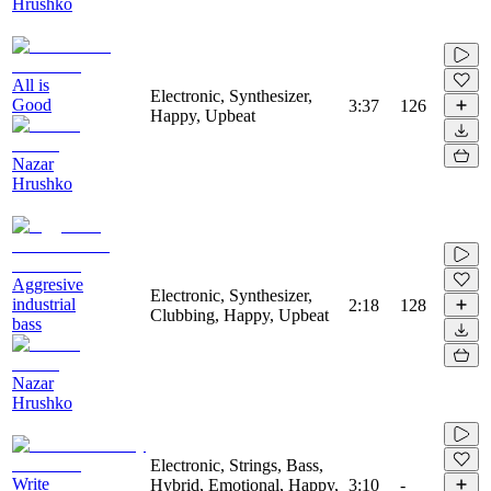
Hrushko
All is
Electronic, Synthesizer,
Good
3:37
126
Happy, Upbeat
Nazar
Hrushko
Aggresive
Electronic, Synthesizer,
industrial
2:18
128
Clubbing, Happy, Upbeat
bass
Nazar
Hrushko
Electronic, Strings, Bass,
Write
Hybrid, Emotional, Happy,
3:10
-