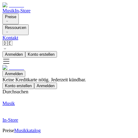
Musik
In-Store
Preise
Ressourcen
Kontakt
🇩🇪
Anmelden
Konto erstellen
Anmelden
Keine Kreditkarte nötig. Jederzeit kündbar.
Konto erstellen
Anmelden
Durchsuchen
Musik
In-Store
Preise
Musikkatalog