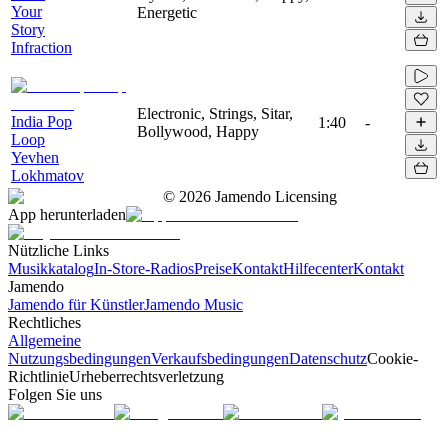
Your
Energetic
Story
Infraction
Electronic, Strings, Sitar,
India Pop
1:40
-
Bollywood, Happy
Loop
Yevhen
Lokhmatov
©
2026
Jamendo Licensing
App herunterladen
Nützliche Links
Musikkatalog
In-Store-Radios
Preise
Kontakt
Hilfecenter
Kontakt
Jamendo
Jamendo für Künstler
Jamendo Music
Rechtliches
Allgemeine
Nutzungsbedingungen
Verkaufsbedingungen
Datenschutz
Cookie-
Richtlinie
Urheberrechtsverletzung
Folgen Sie uns