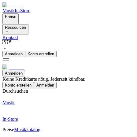
Musik
In-Store
Preise
Ressourcen
Kontakt
🇩🇪
Anmelden
Konto erstellen
Anmelden
Keine Kreditkarte nötig. Jederzeit kündbar.
Konto erstellen
Anmelden
Durchsuchen
Musik
In-Store
Preise
Musikkatalog