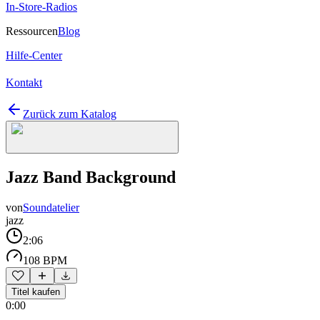
In-Store-Radios
Ressourcen
Blog
Hilfe-Center
Kontakt
Zurück zum Katalog
Jazz Band Background
von
Soundatelier
jazz
2:06
108 BPM
Titel kaufen
0:00