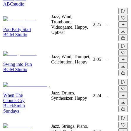
ABCstudio
Jazz, Wind,
Trombone,
2:25
-
Videogame, Happy,
Pop Party Start
Upbeat
BGM Studio
Jazz, Wind, Trumpet,
3:05
-
Celebration, Happy
Swing into Fun
BGM Studio
Jazz, Drums,
When The
2:24
-
Synthesizer, Happy
Clouds Cry
BlackSmith
Sundays
Jazz, Strings, Piano,