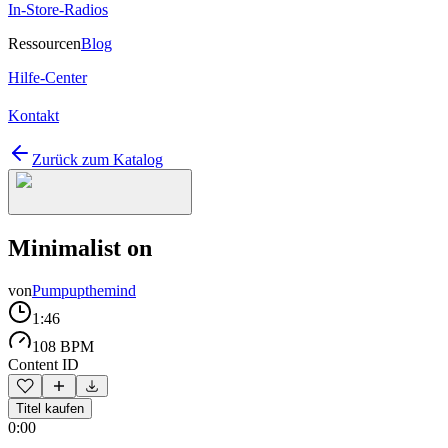
In-Store-Radios
Ressourcen
Blog
Hilfe-Center
Kontakt
Zurück zum Katalog
Minimalist on
von
Pumpupthemind
1:46
108 BPM
Content ID
Titel kaufen
0:00