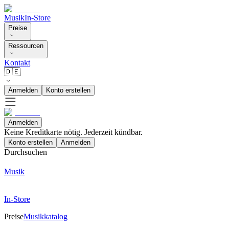
Musik
In-Store
Preise
Ressourcen
Kontakt
🇩🇪
Anmelden
Konto erstellen
Anmelden
Keine Kreditkarte nötig. Jederzeit kündbar.
Konto erstellen
Anmelden
Durchsuchen
Musik
In-Store
Preise
Musikkatalog