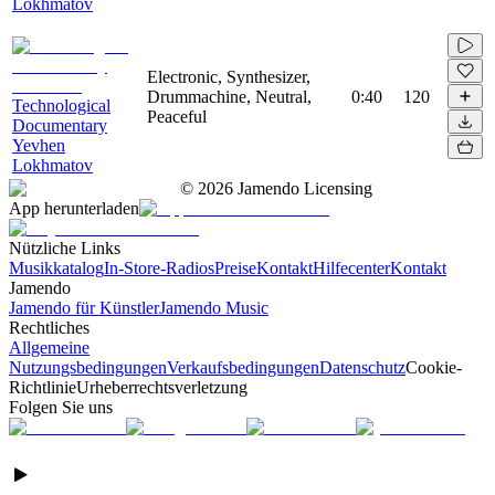
Lokhmatov
Electronic, Synthesizer,
Drummachine, Neutral,
0:40
120
Technological
Peaceful
Documentary
Yevhen
Lokhmatov
©
2026
Jamendo Licensing
App herunterladen
Nützliche Links
Musikkatalog
In-Store-Radios
Preise
Kontakt
Hilfecenter
Kontakt
Jamendo
Jamendo für Künstler
Jamendo Music
Rechtliches
Allgemeine
Nutzungsbedingungen
Verkaufsbedingungen
Datenschutz
Cookie-
Richtlinie
Urheberrechtsverletzung
Folgen Sie uns