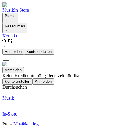
Musik
In-Store
Preise
Ressourcen
Kontakt
🇩🇪
Anmelden
Konto erstellen
Anmelden
Keine Kreditkarte nötig. Jederzeit kündbar.
Konto erstellen
Anmelden
Durchsuchen
Musik
In-Store
Preise
Musikkatalog