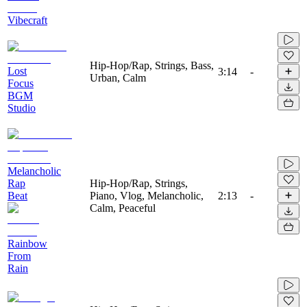
Vibecraft
Hip-Hop/Rap, Strings, Bass,
Lost
3:14
-
Urban, Calm
Focus
BGM
Studio
Melancholic
Rap
Hip-Hop/Rap, Strings,
Beat
Piano, Vlog, Melancholic,
2:13
-
Calm, Peaceful
Rainbow
From
Rain