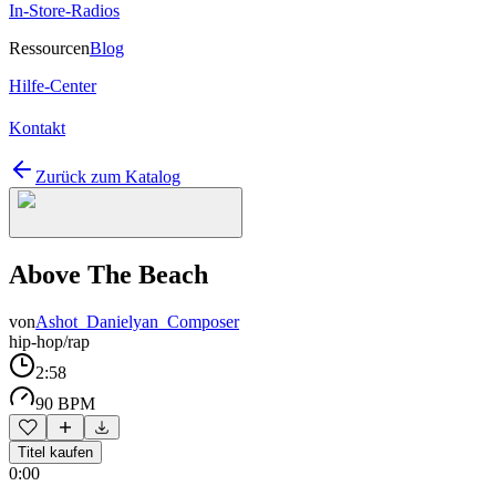
In-Store-Radios
Ressourcen
Blog
Hilfe-Center
Kontakt
Zurück zum Katalog
Above The Beach
von
Ashot_Danielyan_Composer
hip-hop/rap
2:58
90 BPM
Titel kaufen
0:00