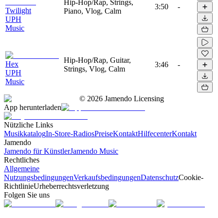
Hip-Hop/Rap, Strings,
3:50
-
Twilight
Piano, Vlog, Calm
UPH
Music
Hip-Hop/Rap, Guitar,
Hex
3:46
-
Strings, Vlog, Calm
UPH
Music
©
2026
Jamendo Licensing
App herunterladen
Nützliche Links
Musikkatalog
In-Store-Radios
Preise
Kontakt
Hilfecenter
Kontakt
Jamendo
Jamendo für Künstler
Jamendo Music
Rechtliches
Allgemeine
Nutzungsbedingungen
Verkaufsbedingungen
Datenschutz
Cookie-
Richtlinie
Urheberrechtsverletzung
Folgen Sie uns