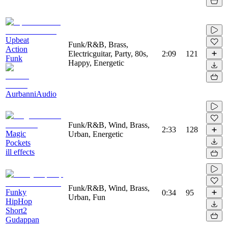
Upbeat
Funk/R&B, Brass,
Action
Electricguitar, Party, 80s,
2:09
121
Funk
Happy, Energetic
AurbanniAudio
Funk/R&B, Wind, Brass,
2:33
128
Magic
Urban, Energetic
Pockets
ill effects
Funk/R&B, Wind, Brass,
Funky
0:34
95
Urban, Fun
HipHop
Short2
Gudappan