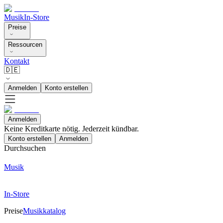
Musik
In-Store
Preise
Ressourcen
Kontakt
🇩🇪
Anmelden
Konto erstellen
Anmelden
Keine Kreditkarte nötig. Jederzeit kündbar.
Konto erstellen
Anmelden
Durchsuchen
Musik
In-Store
Preise
Musikkatalog