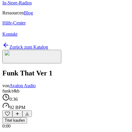
In-Store-Radios
Ressourcen
Blog
Hilfe-Center
Kontakt
Zurück zum Katalog
Funk That Ver 1
von
Avalon Audio
funk/r&b
0:36
92 BPM
Titel kaufen
0:00