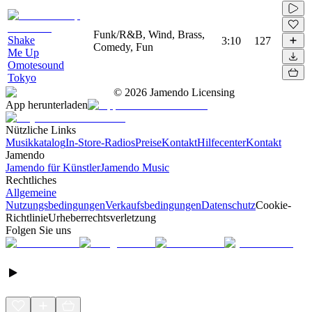
Funk/R&B, Wind, Brass,
Shake
3:10
127
Comedy, Fun
Me Up
Omotesound
Tokyo
©
2026
Jamendo Licensing
App herunterladen
Nützliche Links
Musikkatalog
In-Store-Radios
Preise
Kontakt
Hilfecenter
Kontakt
Jamendo
Jamendo für Künstler
Jamendo Music
Rechtliches
Allgemeine
Nutzungsbedingungen
Verkaufsbedingungen
Datenschutz
Cookie-
Richtlinie
Urheberrechtsverletzung
Folgen Sie uns