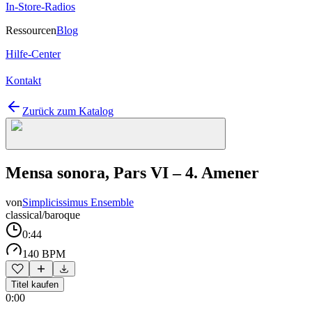
In-Store-Radios
Ressourcen
Blog
Hilfe-Center
Kontakt
Zurück zum Katalog
Mensa sonora, Pars VI – 4. Amener
von
Simplicissimus Ensemble
classical/baroque
0:44
140 BPM
Titel kaufen
0:00