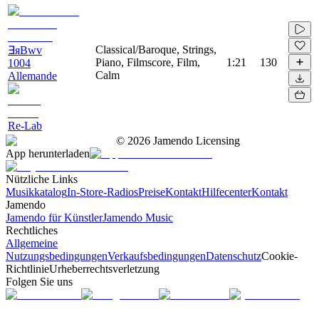
Classical/Baroque, Strings,
∃яBwv
Piano, Filmscore, Film,
1:21
130
1004
Calm
Allemande
Re-Lab
©
2026
Jamendo Licensing
App herunterladen
Nützliche Links
Musikkatalog
In-Store-Radios
Preise
Kontakt
Hilfecenter
Kontakt
Jamendo
Jamendo für Künstler
Jamendo Music
Rechtliches
Allgemeine
Nutzungsbedingungen
Verkaufsbedingungen
Datenschutz
Cookie-
Richtlinie
Urheberrechtsverletzung
Folgen Sie uns