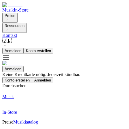
Musik
In-Store
Preise
Ressourcen
Kontakt
🇩🇪
Anmelden
Konto erstellen
Anmelden
Keine Kreditkarte nötig. Jederzeit kündbar.
Konto erstellen
Anmelden
Durchsuchen
Musik
In-Store
Preise
Musikkatalog