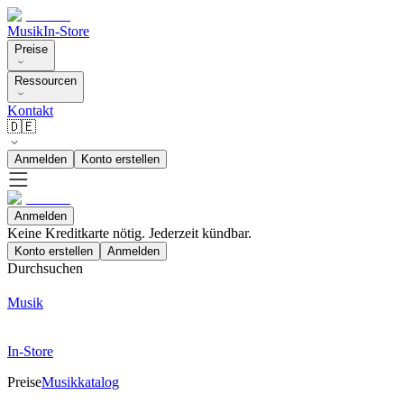
Musik
In-Store
Preise
Ressourcen
Kontakt
🇩🇪
Anmelden
Konto erstellen
Anmelden
Keine Kreditkarte nötig. Jederzeit kündbar.
Konto erstellen
Anmelden
Durchsuchen
Musik
In-Store
Preise
Musikkatalog