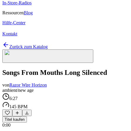
In-Store-Radios
Ressourcen
Blog
Hilfe-Center
Kontakt
Zurück zum Katalog
Songs From Mouths Long Silenced
von
Razor Wire Horizon
ambient/new age
6:27
145 BPM
Titel kaufen
0:00