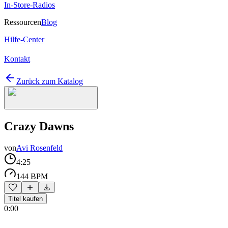
In-Store-Radios
Ressourcen
Blog
Hilfe-Center
Kontakt
Zurück zum Katalog
Crazy Dawns
von
Avi Rosenfeld
4:25
144 BPM
Titel kaufen
0:00