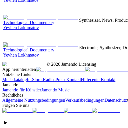
Yevhen Lokhmatov
Synthesizer, News, Producti
Technological Documentary
Yevhen Lokhmatov
Electronic, Synthesizer, D
Technological Documentary
Yevhen Lokhmatov
©
2026
Jamendo Licensing
App herunterladen
Nützliche Links
Musikkatalog
In-Store-Radios
Preise
Kontakt
Hilfecenter
Kontakt
Jamendo
Jamendo für Künstler
Jamendo Music
Rechtliches
Allgemeine Nutzungsbedingungen
Verkaufsbedingungen
Datenschutz
Folgen Sie uns