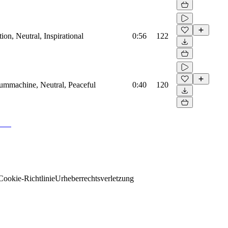
on, Neutral, Inspirational
0:56
122
rummachine, Neutral, Peaceful
0:40
120
Cookie-Richtlinie
Urheberrechtsverletzung