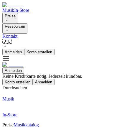
Musik
In-Store
Preise
Ressourcen
Kontakt
🇩🇪
Anmelden
Konto erstellen
Anmelden
Keine Kreditkarte nötig. Jederzeit kündbar.
Konto erstellen
Anmelden
Durchsuchen
Musik
In-Store
Preise
Musikkatalog