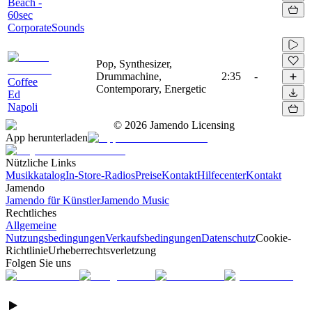
Beach -
60sec
CorporateSounds
Pop, Synthesizer,
Drummachine,
2:35
-
Coffee
Contemporary, Energetic
Ed
Napoli
©
2026
Jamendo Licensing
App herunterladen
Nützliche Links
Musikkatalog
In-Store-Radios
Preise
Kontakt
Hilfecenter
Kontakt
Jamendo
Jamendo für Künstler
Jamendo Music
Rechtliches
Allgemeine
Nutzungsbedingungen
Verkaufsbedingungen
Datenschutz
Cookie-
Richtlinie
Urheberrechtsverletzung
Folgen Sie uns