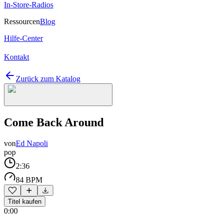
In-Store-Radios
Ressourcen
Blog
Hilfe-Center
Kontakt
Zurück zum Katalog
Come Back Around
von
Ed Napoli
pop
2:36
84 BPM
Titel kaufen
0:00