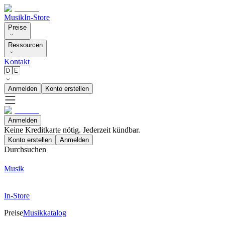
Musik
In-Store
Preise
Ressourcen
Kontakt
🇩🇪
Anmelden
Konto erstellen
Anmelden
Keine Kreditkarte nötig. Jederzeit kündbar.
Konto erstellen
Anmelden
Durchsuchen
Musik
In-Store
Preise
Musikkatalog