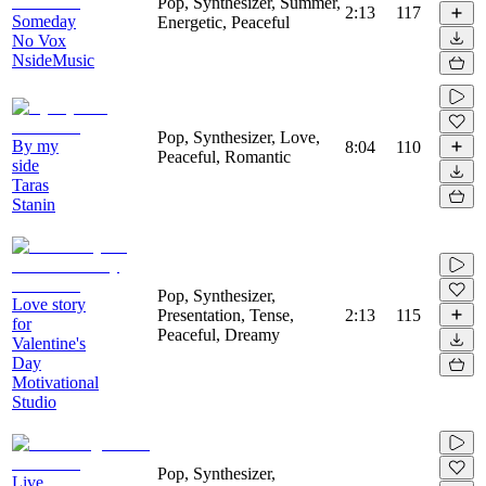
Pop, Synthesizer, Summer,
2:13
117
Someday
Energetic, Peaceful
No Vox
NsideMusic
Pop, Synthesizer, Love,
By my
8:04
110
Peaceful, Romantic
side
Taras
Stanin
Pop, Synthesizer,
Love story
Presentation, Tense,
2:13
115
for
Peaceful, Dreamy
Valentine's
Day
Motivational
Studio
Pop, Synthesizer,
Live