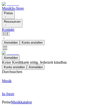
Musik
In-Store
Preise
Ressourcen
Kontakt
🇩🇪
Anmelden
Konto erstellen
Anmelden
Keine Kreditkarte nötig. Jederzeit kündbar.
Konto erstellen
Anmelden
Durchsuchen
Musik
In-Store
Preise
Musikkatalog