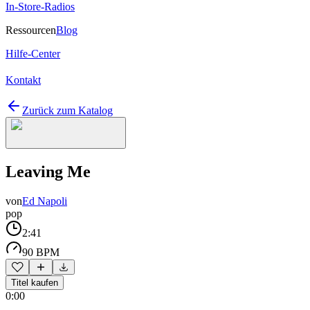
In-Store-Radios
Ressourcen
Blog
Hilfe-Center
Kontakt
Zurück zum Katalog
Leaving Me
von
Ed Napoli
pop
2:41
90 BPM
Titel kaufen
0:00