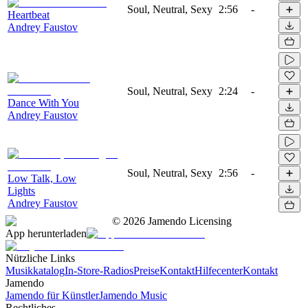
Soul, Neutral, Sexy
2:56
-
Heartbeat
Andrey Faustov
Soul, Neutral, Sexy
2:24
-
Dance With You
Andrey Faustov
Soul, Neutral, Sexy
2:56
-
Low Talk, Low
Lights
Andrey Faustov
©
2026
Jamendo Licensing
App herunterladen
Nützliche Links
Musikkatalog
In-Store-Radios
Preise
Kontakt
Hilfecenter
Kontakt
Jamendo
Jamendo für Künstler
Jamendo Music
Rechtliches