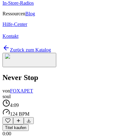
In-Store-Radios
Ressourcen
Blog
Hilfe-Center
Kontakt
Zurück zum Katalog
Never Stop
von
FOXAPET
soul
4:09
124 BPM
Titel kaufen
0:00