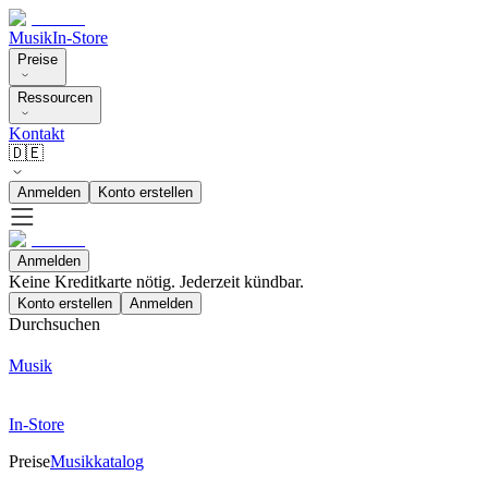
Musik
In-Store
Preise
Ressourcen
Kontakt
🇩🇪
Anmelden
Konto erstellen
Anmelden
Keine Kreditkarte nötig. Jederzeit kündbar.
Konto erstellen
Anmelden
Durchsuchen
Musik
In-Store
Preise
Musikkatalog